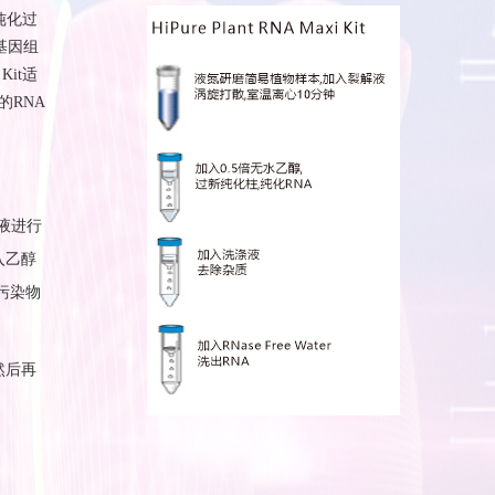
l纯化过
基因组
Kit适
的RNA
液进行
入乙醇
污染物
然后再