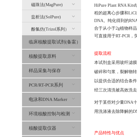
磁珠法(MagPure)
HiPure Plant 
程的超离心步骤和Li
盐析法(SolPure)
DNA。纯化得到的RNA几乎
合于从小于2g植物样品
酚氯仿(Trizol系列）
可直接用于RT-PCR，
临床核酸提取试剂(备案）
提取流程
核酸提取原料
本试剂盒采用玻纤滤膜
样品采集与保存
破碎和匀浆，裂解物转
以提供合适的结合条件
PCR/RT-PCR系列
经三次清洗被高效洗去，最后
电泳和DNA Marker
对于某些对少量DNA
用洗涤液去除降解的DNA
环境核酸控制与检测
核酸提取仪器
产品特性与优点