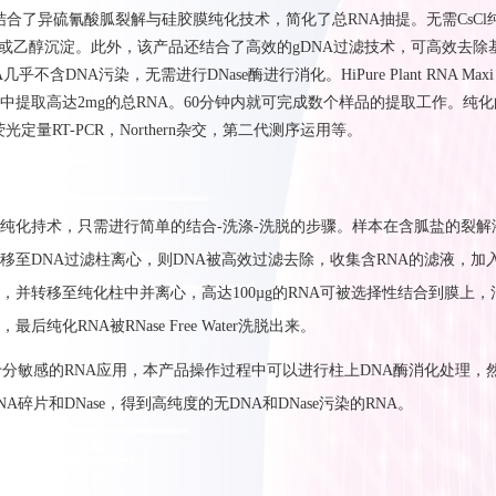
RNA Kits结合了异硫氰酸胍裂解与硅胶膜纯化技术，简化了总RNA抽提。无需CsC
Cl或乙醇沉淀。此外，该产品还结合了高效的gDNA过滤技术，可高效去除
不含DNA污染，无需进行DNase酶进行消化。HiPure Plant RNA Maxi 
中提取高达2mg的总RNA。60分钟内就可完成数个样品的提取工作。纯化
荧光定量RT-PCR，Northern杂交，第二代测序运用等。
纯化持术，只需进行简单的结合-洗涤-洗脱的步骤。样本在含胍盐的裂解
移至DNA过滤柱离心，则DNA被高效过滤去除，收集含RNA的滤液，加
，并转移至纯化柱中并离心，高达100µg的RNA可被选择性结合到膜上，
纯化RNA被RNase Free Water洗脱出来。
十分敏感的RNA应用，本产品操作过程中可以进行柱上DNA酶消化处理，
碎片和DNase，得到高纯度的无DNA和DNase污染的RNA。