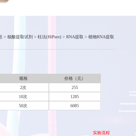
息
>
核酸提取试剂
>
柱法(HiPure)
>
RNA提取
>
植物RNA提取
规格
价格（元）
2次
255
10次
1285
50次
6085
实验流程