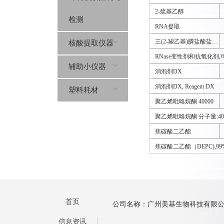
2-巯基乙醇
检测
RNA提取
三(2-羧乙基)膦盐酸盐 T
核酸提取仪器
CEP
RNase变性剂和抗氧化剂,
辅助小仪器
消泡剂DX
消泡剂DX, Reagent DX
塑料耗材
聚乙烯吡咯烷酮 40000
聚乙烯吡咯烷酮 分子量:40,00
焦碳酸二乙酯
焦碳酸二乙酯（DEPC),99
首页
公司名称：广州美基生物科技有限
信息资讯