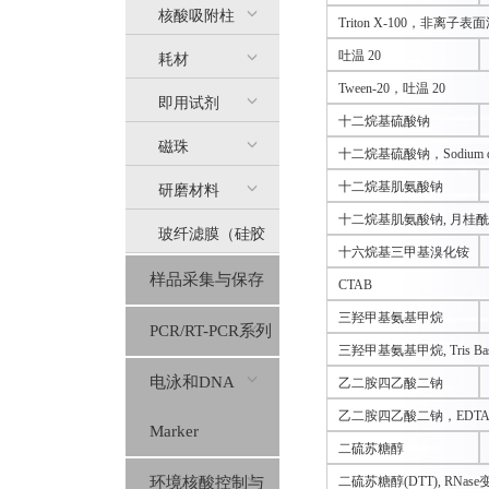
核酸吸附柱
Triton X-100，非离子
吐温 20
耗材
Tween-20，吐温 20
即用试剂
十二烷基硫酸钠
磁珠
十二烷基硫酸钠，Sodium do
十二烷基肌氨酸钠
研磨材料
十二烷基肌氨酸钠, 月桂酰基肌氨酸钠
玻纤滤膜（硅胶
十六烷基三甲基溴化铵
样品采集与保存
膜）
CTAB
三羟甲基氨基甲烷
PCR/RT-PCR系列
三羟甲基氨基甲烷, Tris Bas
电泳和DNA
乙二胺四乙酸二钠
乙二胺四乙酸二钠，EDTA
Marker
二硫苏糖醇
环境核酸控制与
二硫苏糖醇(DTT), RNa