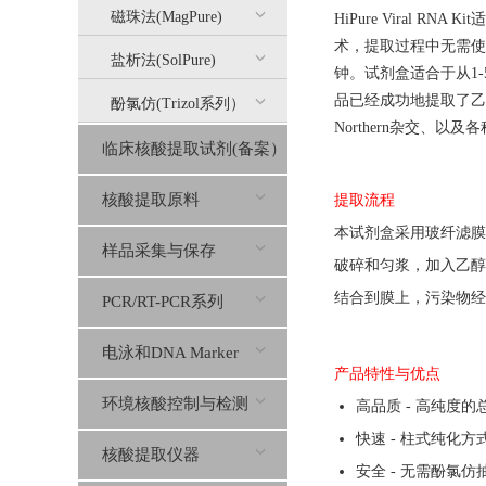
磁珠法(MagPure)
HiPure Viral
术，提取过程中无需使
盐析法(SolPure)
钟。试剂盒适合于从1-
品已经成功地提取了乙肝A
酚氯仿(Trizol系列）
Northern杂交、以
临床核酸提取试剂(备案）
核酸提取原料
提取流程
本
试剂盒
采用玻纤滤膜
样品采集与保存
破碎和匀浆
，
加入乙醇
结合到膜上，污染物
经
PCR/RT-PCR系列
电泳和DNA Marker
产品特性与优点
环境核酸控制与检测
高品质 - 高纯度
快速 - 柱式纯化
核酸提取仪器
安全 - 无需酚氯仿