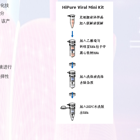
纯化技
5分
。该产
液
进行
选择性