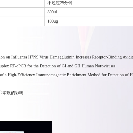
不超过25分钟
800ul
100ug
 Influenza H7N9 Virus Hemagglutinin Increases Receptor-Binding Avidity a
x RT-qPCR for the Detection of GI and GII Human Noroviruses
 High-Efficiency Immunomagnetic Enrichment Method for Detection of H
比值和浓度的影响