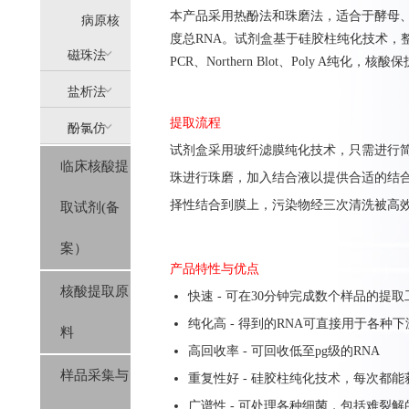
本产品采用热酚法和珠磨法，适合于酵母
提
病原核
度总RNA。试剂盒基于硅胶柱纯化技术，整个
(AllPure)
酸提取
磁珠法
PCR、Northern Blot、Poly A纯化
盐析法
(MagPure)
提取流程
酚氯仿
(SolPure)
试剂盒采用玻纤滤膜纯化技术，只需进行简
临床核酸提
(Trizol系
珠进行珠磨，加入结合液以提供合适的结合条
择性结合到膜上，污染物经三次清洗被高效洗去，最
取试剂(备
列）
案）
产品特性与优点
核酸提取原
快速 - 可在30分钟完成数个样品的提取
纯化高 - 得到的RNA可直接用于各种
料
高回收率 - 可回收低至pg级的RNA
样品采集与
重复性好 - 硅胶柱纯化技术，每次都
广谱性 - 可处理各种细菌，包括难裂