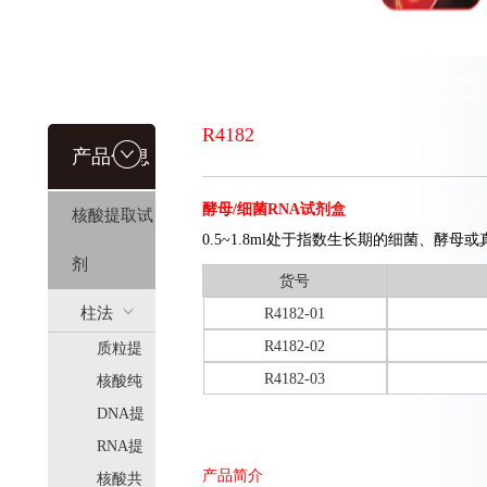
R4182
产品信息
酵母/细菌RNA试剂盒
核酸提取试
0.5~1.8ml处于指数生长期的细菌、酵母
剂
货号
柱法
R4182-01
R4182-02
质粒提
(HiPure)
R4182-03
取
核酸纯
化
DNA提
取
RNA提
产品简介
取
核酸共