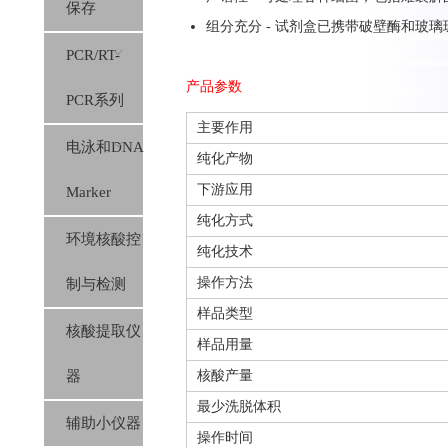
保存
组分充分 - 试剂盒已携带破壁酶和玻璃
PCR/RT-
产品参数
PCR系列
主要作用
电泳和DNA
纯化产物
下游应用
Marker
纯化方式
环境核酸控
纯化技术
操作方法
制与检测
样品类型
核酸提取仪
样品用量
器
核酸产量
最少洗脱体积
辅助小仪器
操作时间