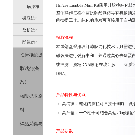
HiPure Lambda Mini Kit采用硅胶
提
病原核
整个操作过程不需接触酚氯仿等有机物抽提
(AllPure)
酸提取
磁珠法
的抽提工作。纯化的质粒可直接用于自动测
盐析法
(MagPure)
提取流程
酚氯仿
(SolPure)
本
试剂盒
采用玻纤滤膜纯化
技
术，只需进
临床核酸提
碱裂法进行裂解中和，并
通过离心
去除蛋
(Trizol系
或抽滤
，质粒
DNA吸附在
玻纤膜
上
；
杂质
取试剂(备
列）
DNA
。
案）
产品特性与优点
核酸提取原
高
纯度 - 纯化的质粒可直接于测序，酶
料
高
产量 - 一个柱子可结合高达20ug噬菌
样品采集与
产品参数