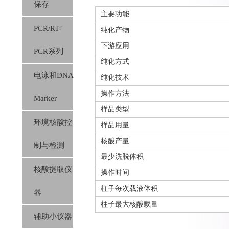
保存
主要功能
PCR/RT-
纯化产物
下游应用
PCR系列
纯化方式
电泳和DNA
纯化技术
操作方法
Marker
样品类型
环境核酸控
样品用量
核酸产量
制与检测
最少洗脱体积
核酸提取仪
操作时间
柱子每次载液体积
器
柱子最大核酸载量
辅助小仪器