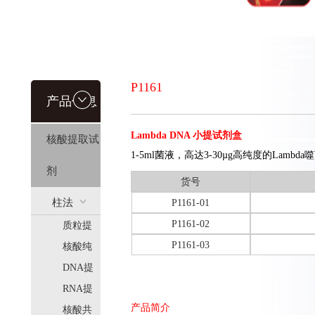
P1161
产品信息
Lambda DNA 小提试剂盒
核酸提取试
1-5ml菌液，高达3-30µg高纯度的Lambda
剂
货号
柱法
P1161-01
P1161-02
质粒提
(HiPure)
P1161-03
取
核酸纯
化
DNA提
取
RNA提
产品简介
取
核酸共