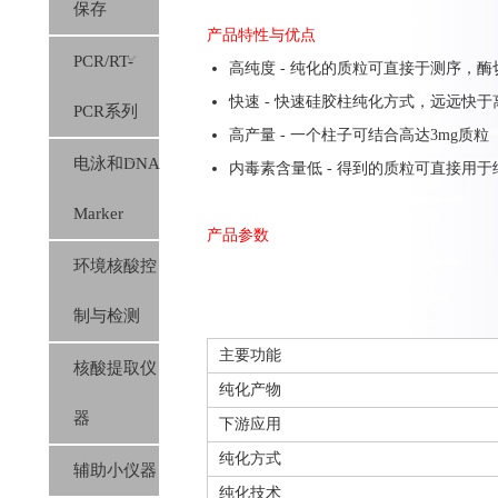
保存
产品特性与优点
PCR/RT-
高纯度 - 纯化的质粒可直接于测序，酶
快速 - 快速硅胶柱纯化方式，远远快
PCR系列
高产量 - 一个柱子可结合高达3mg质粒
电泳和DNA
内毒素含量低 - 得到的质粒可直接用
Marker
产品参数
环境核酸控
制与检测
主要功能
核酸提取仪
纯化产物
器
下游应用
纯化方式
辅助小仪器
纯化技术