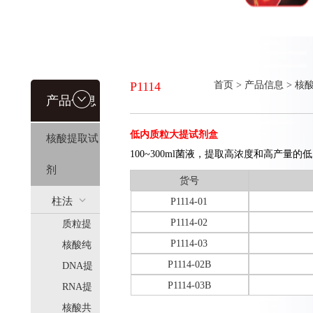
P1114
首页
>
产品信息
>
核
产品信息
低内质粒大提试剂盒
核酸提取试
100~300ml菌液，提取高浓度和高产量的
剂
货号
柱法
P1114-01
P1114-02
质粒提
(HiPure)
P1114-03
取
核酸纯
P1114-02B
化
DNA提
P1114-03B
取
RNA提
取
核酸共