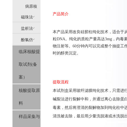
提
病原核
产品简介
(AllPure)
酸提取
磁珠法
盐析法
(MagPure)
本产品采用改良硅胶柱纯化技术，适合于从1
粒DNA。纯化的质粒产量高达3mg，内毒素含
酚氯仿
(SolPure)
物注射等。60分钟内可以完成整个抽提工
临床核酸提
(Trizol系
时的醇类沉淀。
取试剂(备
列）
案）
提取流程
核酸提取原
本
试剂盒
采用玻纤滤膜纯化
技
术，只需进
碱裂法进行裂解中和，并
通过离心
去除蛋
料
毒素，
然后将澄清的裂解物加到
纯化柱中
清洗
被
去除
，
最后用少
量洗脱液或水洗脱
样品采集与