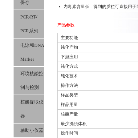
保存
内毒素含量低 - 得到的质粒可直接用
PCR/RT-
产品参数
PCR系列
主要功能
电泳和DNA
纯化产物
下游应用
Marker
纯化方式
环境核酸控
纯化技术
操作方法
制与检测
样品类型
核酸提取仪
样品用量
核酸产量
器
最少洗脱体积
辅助小仪器
操作时间