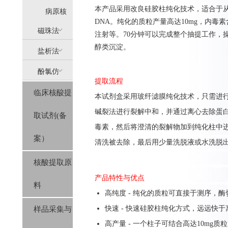
本产品采用改良硅胶柱纯化技术，适合于从
提
病原核
DNA。纯化的质粒产量高达10mg，内毒素含
(AllPure)
酸提取
磁珠法
注射等。70分钟可以完成整个抽提工作，
醇类沉淀。
盐析法
(MagPure)
酚氯仿
(SolPure)
提取流程
临床核酸提
(Trizol系
本
试剂盒
采用玻纤滤膜纯化
技
术，只需进
碱裂法进行裂解中和，并
通过离心
去除蛋
取试剂(备
列）
毒素，
然后将澄清的裂解物加到
纯化柱中
案）
清洗
被
去除
，
最后用少
量洗脱液或水洗脱
核酸提取原
产品特性与优点
料
高纯度 - 纯化的质粒可直接于测序，酶
快速 - 快速硅胶柱纯化方式，远远快
样品采集与
高产量 - 一个柱子可结合高达10mg质粒