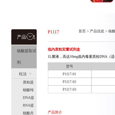
P1117
首页
>
产品信息
>
核
产品信息
低内质粒宏量试剂盒
核酸提取试
1L菌液，高达10mg低内毒素质粒DNA（
剂
货号
柱法
P1117-01
P1117-02
质粒提
(HiPure)
P1117-03
取
核酸纯
化
DNA提
取
RNA提
产品简介
取
核酸共