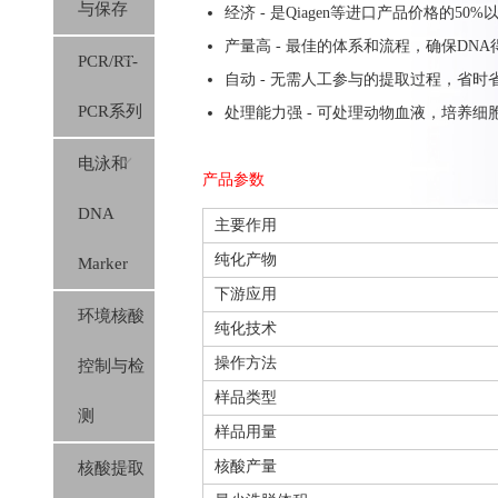
与保存
经济 - 是Qiagen等进口产品价格的50%
产量高 - 最佳的体系和流程，确保DNA
PCR/RT-
自动 - 无需人工参与的提取过程，省时
PCR系列
处理能力强 - 可处理动物血液，培养
电泳和
产品参数
DNA
主要作用
纯化产物
Marker
下游应用
环境核酸
纯化技术
操作方法
控制与检
样品类型
测
样品用量
核酸产量
核酸提取