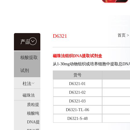
D6321
首页
>
产品信
磁珠法组织DNA提取试剂盒
核酸提取
息
从1-30mg动物组织或培养细胞中提取总DN
试剂
货号
柱法
D6321-01
D6321-02
磁珠法
(HiPure)
D6321-03
质粒提
(MagPure)
D6321-TL-06
取
核酸纯
D6321-S-48
化
DNA提