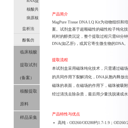
取
RNA提
取
核酸共
产品简介
提取
病原核
MagPure Tissue DNA LQ Ki
酸提取
盐析法
案。试剂盒基于超顺磁性的磁性粒子纯化技
耗时的醇类沉淀，整个提取过程只需60分钟
酚氯仿
(SolPure)
DNA(如乙肝)，或其它寄生微生物的DNA
临床核酸
(Trizol系
提取流程
提取试剂
列）
本
试剂盒
采用
磁珠纯化技术，只需通过磁场
的共同作用下裂解消化，
DNA
从胞内释放
(备案）
磁珠的表面，在磁场的作用下，磁珠被吸附
核酸提取
经过清洗
去除杂质
，
最后用少
量洗脱液或水
原料
产品特性与优点
样品采集
高纯 - OD260/OD280约1.7-1.9；OD260/2