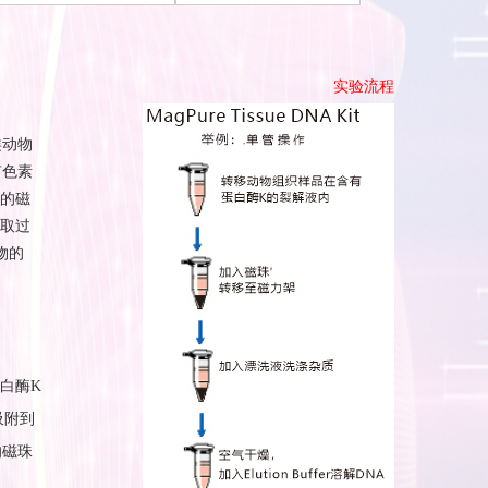
实验流程
类动物
有色素
的磁
取过
物的
白酶
K
吸附
到
的磁珠