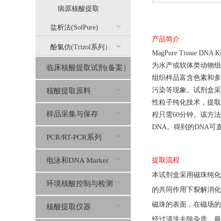
病原核酸提取
盐析法(SolPure)
产品简介
酚氯仿(Trizol系列）
MagPure Tissue DNA Ki
为水产或软体类动物组
临床核酸提取试剂(备案）
组织样品富含色素和多
污染等现象。试剂盒采
核酸提取原料
性粒子纯化技术，提取
样品采集与保存
程只需60分钟。该方法
DNA。得到的DNA可
PCR/RT-PCR系列
电泳和DNA Marker
提取流程
本
试剂盒
采用
磁珠纯化
环境核酸控制与检测
的共同作用下裂解消化
磁珠的表面，在磁场的
核酸提取仪器
经过清洗
去除杂质
，
最