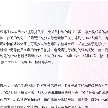
t
织等生物样品
DNA
提取提供了一个简单快速的解决方案。水产类或软体
糖，普通的纯化方式因无法充分去除色素等干拢，得到的
DNA
纯度低，
用独特的溶液体系，可高效去除色素和多糖等杂质。
试剂盒基于超顺磁性
过程中无需使用有毒的酚氯仿抽提，也无需进行耗时的醇类沉淀，整个提
纯化的DNA包括基因组DNA，线粒体DNA，病毒DNA，或其它寄生微生
直接用于PCR，病毒DNA检测等实验。
技术，只需通过磁场就可以实现分离过程
。
血液等液体样品在裂解液和蛋
，
DNA
从胞内释放出来，加入结合液和磁珠进行混合，
DNA
被选择性地
作用下，磁珠被吸附和转移，蛋白质等杂质随废液一起去除
。
吸附
DNA
后用少
量洗脱液或水洗脱
出
DNA
，磁珠在磁场作用分离去除。