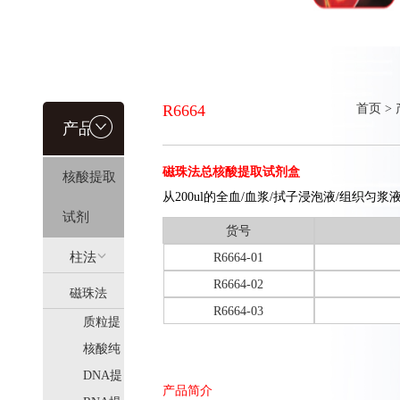
R6664
首页
>
产品信
磁珠法总核酸提取试剂盒
核酸提取
息
从200ul的全血/血浆/拭子浸泡液/组织匀
试剂
货号
柱法
R6664-01
R6664-02
磁珠法
(HiPure)
R6664-03
质粒提
(MagPure)
取
核酸纯
化
DNA提
产品简介