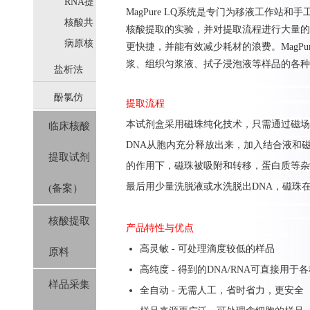
取
RNA提
MagPure LQ系统是专门为移液工作站和
取
核酸共
核酸提取的实验，并对提取流程进行大量的
提取
病原核
更快捷，并能有效减少耗材的浪费。MagPure Tota
酸提取
浆、组织匀浆液、拭子浸泡液等样品的各种
盐析法
酚氯仿
(SolPure)
提取流程
本
试剂盒
采用磁珠纯化技术，只需通过磁场
临床核酸
(Trizol系
DNA
从胞内充分释放出来，加入结合液和
提取试剂
列）
的作用下，磁珠被吸附和转移，蛋白质等杂
最后用少量洗脱液或水洗脱出DNA，磁珠
(备案）
核酸提取
产品特性与优点
高灵敏 - 可处理滴度较低的样品
原料
高纯度 - 得到的DNA/RNA可直接用于各
样品采集
全自动 - 无需人工，省时省力，更安全