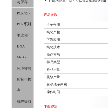
样品来源更广泛 - 可处理含细胞的样品
与保存
PCR/RT-
产品参数
PCR系列
主要作用
纯化产物
电泳和
下游应用
DNA
纯化技术
操作方法
Marker
样品类型
环境核酸
样品用量
核酸产量
控制与检
最少洗脱体积
测
操作时间
核酸提取
下载资源