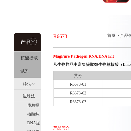
R6673
首页
>
产品
产品信
MagPure Pathogen RNA/DNA Kit
核酸提取
息
从生物样品中富集提取微生物总核酸（Binonuc
试剂
货号
柱法
R6673-01
R6673-02
磁珠法
(HiPure)
R6673-03
质粒提
(MagPure)
取
核酸纯
化
DNA提
产品简介