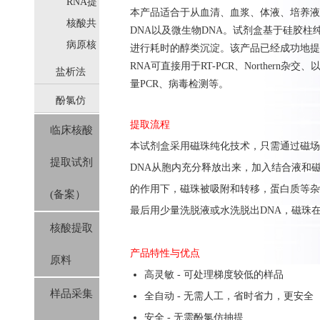
取
RNA提
本产品适合于从血清、血浆、体液、培养液
取
核酸共
DNA以及微生物DNA。试剂盒基于硅胶
提取
病原核
进行耗时的醇类沉淀。该产品已经成功地提取了
酸提取
RNA可直接用于RT-PCR、Northern
盐析法
量PCR、病毒检测等。
酚氯仿
(SolPure)
提取流程
临床核酸
(Trizol系
本
试剂盒
采用磁珠纯化技术，只需通过磁场
提取试剂
列）
DNA
从胞内充分释放出来，加入结合液和
的作用下，磁珠被吸附和转移，蛋白质等杂
(备案）
最后用少量洗脱液或水洗脱出DNA，磁珠
核酸提取
产品特性与优点
原料
高灵敏 - 可处理梯度较低的样品
样品采集
全自动 - 无需人工，省时省力，更安全
安全 - 无需酚氯仿抽提