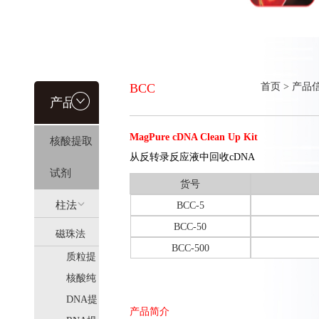
BCC
首页
>
产品
产品信
MagPure cDNA Clean Up Kit
核酸提取
息
从反转录反应液中回收cDNA
试剂
货号
柱法
BCC-5
BCC-50
磁珠法
(HiPure)
BCC-500
质粒提
(MagPure)
取
核酸纯
化
DNA提
产品简介