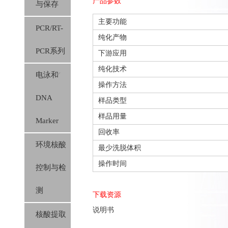
产品参数
与保存
主要功能
PCR/RT-
纯化产物
PCR系列
下游应用
纯化技术
电泳和
操作方法
DNA
样品类型
样品用量
Marker
回收率
环境核酸
最少洗脱体积
操作时间
控制与检
测
下载资源
说明书
核酸提取