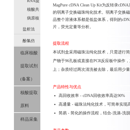
取
RNA提
MagPure cDNA Clean Up Kit
取
核酸共
的弱离子交换磁珠纯化技术。弱离子交换磁
提取
病原核
品整个溶液体系都是低盐体系，得到的cD
酸提取
片，荧光定量等分析。
盐析法
酚氯仿
(SolPure)
提取流程
本
试剂盒
采用磁珠法纯化技术，只需进行
简
临床核酸
(Trizol系
产物于96孔板或直接在PCR反应板中操作
提取试剂
列）
上
；
杂质
经过两次清洗
被
去除
，
最后用少
量
(备案）
产品特性与优点
核酸提取
高回收效率 - cDNA回收效率高达90%
高通量 - 磁珠法纯化技术，可简单实
原料
简易 - 简化的操作流程，结合-洗涤-洗
样品采集