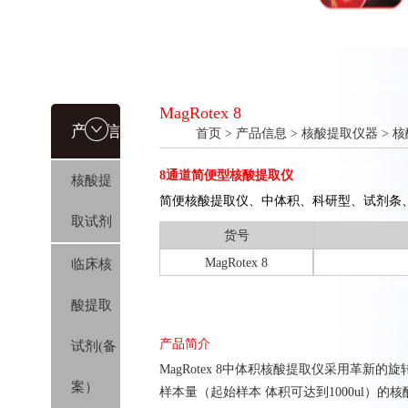
MagRotex 8
产品信
首页
>
产品信息
>
核酸提取仪器
>
核
8通道简便型核酸提取仪
核酸提
息
简便核酸提取仪、中体积、科研型、试剂条、洗脱
取试剂
货号
MagRotex 8
临床核
酸提取
产品简介
试剂(备
MagRotex 8中体积核酸提取仪采用革
案）
样本量（起始样本 体积可达到1000ul）