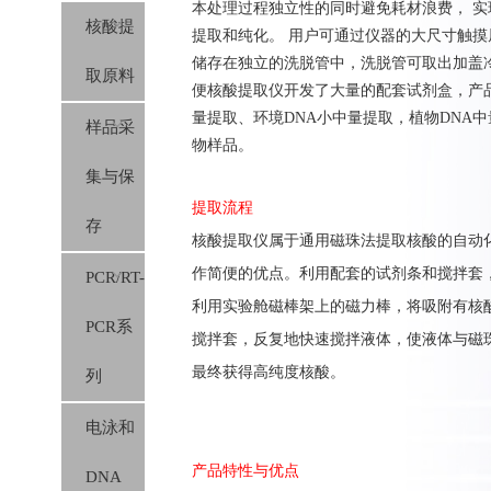
本处理过程独立性的同时避免耗材浪费， 实
核酸提
提取和纯化。 用户可通过仪器的大尺寸触摸
储存在独立的洗脱管中，洗脱管可取出加盖冷冻
取原料
便核酸提取仪开发了大量的配套试剂盒，产品
量提取、环境DNA小中量提取，植物DNA
样品采
物样品。
集与保
提取流程
存
核酸提取仪属于通用磁珠法提取核酸的自动
作简便的优点。利用配套的试剂条和搅拌套，
PCR/RT-
利用实验舱磁棒架上的磁力棒，将吸附有核
PCR系
搅拌套，反复地快速搅拌液体，使液体与磁
最终获得高纯度核酸。
列
电泳和
产品特性与优点
DNA