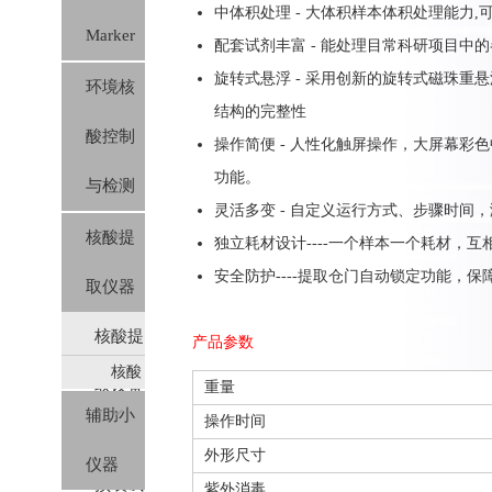
中体积处理 - 大体积样本体积处理能力,可
Marker
配套试剂丰富 - 能处理目常科研项目中
旋转式悬浮 - 采用创新的旋转式磁珠
环境核
结构的完整性
酸控制
操作简便 - 人性化触屏操作，大屏幕
功能。
与检测
灵活多变 - 自定义运行方式、步骤时间
核酸提
独立耗材设计----一个样本一个耗材，
安全防护----提取仓门自动锁定功能，
取仪器
核酸提
产品参数
核酸
取设备
重量
提取
辅助小
操作时间
及对应
仪及
外形尺寸
仪器
预装
预装试
紫外消毒