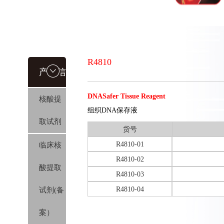
R4810
产品信
DNASafer Tissue Reagent
核酸提
息
组织DNA保存液
取试剂
货号
R4810-01
临床核
R4810-02
酸提取
R4810-03
R4810-04
试剂(备
案）