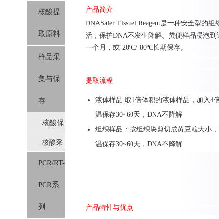
产品简介
核酸提
DNASafer T
issue
l Reagent
是一种安全型
的组
取原料
活，保护
DNA
不发生降解。
粪便样品
浸泡到
一个月，或
-20ºC/-80ºC
长期保存。
样品采
集与保
提取流程
液体样品:
取
1
倍体积的液体样品，加入
4
存
温保存
30~60
天，
DNA
不降解
核酸保
组织样品：按组织块剪切成黄豆粒大小，
核酸采
温保存
30~60
天，
DNA
不降解
存液
PCR/RT-
样保存
PCR系
管
列
产品特性与优点