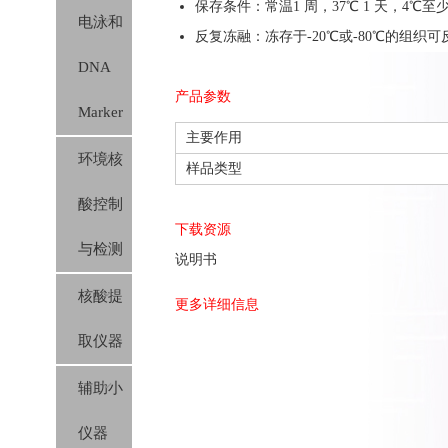
保存条件：常温1 周，37℃ 1 天，4℃至
电泳和
反复冻融：冻存于-20℃或-80℃的组织可
DNA
产品参数
Marker
主要作用
环境核
样品类型
酸控制
下载资源
与检测
说明书
核酸提
更多详细信息
取仪器
辅助小
仪器