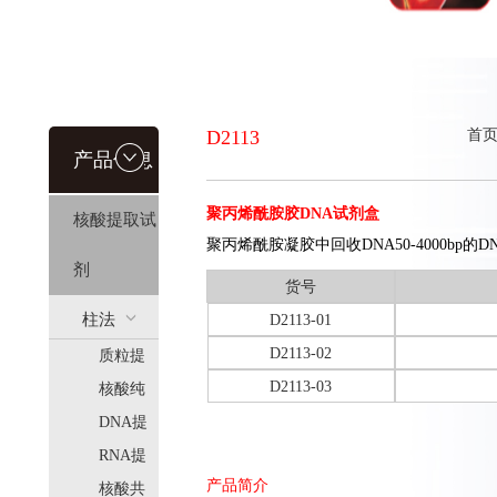
D2113
首
产品信息
聚丙烯酰胺胶DNA试剂盒
核酸提取试
聚丙烯酰胺凝胶中回收DNA50-4000bp的D
剂
货号
柱法
D2113-01
D2113-02
质粒提
(HiPure)
D2113-03
取
核酸纯
化
DNA提
取
RNA提
产品简介
取
核酸共