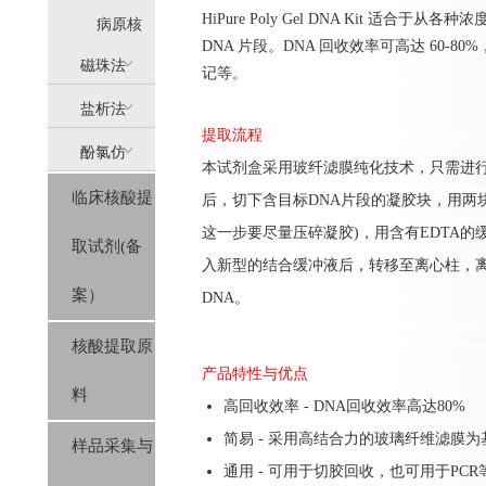
HiPure Poly Gel DNA Kit 适合于
提
病原核
DNA 片段。DNA 回收效率可高达 60-8
(AllPure)
酸提取
磁珠法
记等。
盐析法
(MagPure)
提取流程
酚氯仿
(SolPure)
本试剂盒采用玻纤滤膜纯化技术，只需进行简
临床核酸提
后，切下含目标DNA片段的凝胶块，用两
(Trizol系
这一步要尽量压碎凝胶)，用含有EDTA
取试剂(备
列）
入新型的结合缓冲液后，转移至离心柱，离心结合
案）
DNA。
核酸提取原
产品特性与优点
料
高回收效率 - DNA回收效率高达80%
简易 - 采用高结合力的玻璃纤维滤膜
样品采集与
通用 - 可用于切胶回收，也可用于PCR