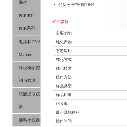
保存
促反应液中回收DNA
PCR/RT-
产品参数
PCR系列
主要功能
电泳和DNA
纯化产物
下游应用
Marker
纯化方式
环境核酸控
纯化技术
操作方法
制与检测
样品类型
核酸提取仪
样品用量
回收率
器
最少洗脱体积
辅助小仪器
操作时间