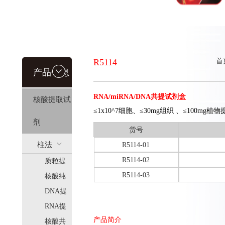
R5114
首
产品信息
RNA/miRNA/DNA共提试剂盒
核酸提取试
≤1x10^7细胞、≤30mg组织 、≤100mg植物
剂
货号
柱法
R5114-01
R5114-02
质粒提
(HiPure)
R5114-03
取
核酸纯
化
DNA提
取
RNA提
产品简介
取
核酸共