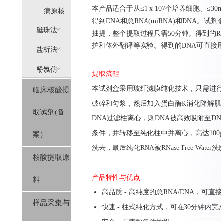
本产品适合于从≤1 x 107个培养细胞、≤3
提
病原核
得到DNA和总RNA(miRNA)和DNA
(AllPure)
酸提取
磁珠法
抽提，整个提取过程只需50分钟。得到的RNA可直接
护和体外翻译等实验。得到的DNA可直接用于PC
盐析法
(MagPure)
酚氯仿
(SolPure)
提取流程
本试剂盒采用玻纤滤膜纯化技术，只需进行
临床核酸提
(Trizol系
破碎和匀浆，然后加入蛋白酶K消化降解肌
取试剂(备
列）
DNA过滤柱离心，则DNA被高效吸附至D
条件，并转移至纯化柱中并离心，高达100
案）
洗去，最后纯化RNA被RNase Free Water
核酸提取原
产品特性与优点
料
高品质 - 高纯度的总RNA/DNA，可
样品采集与
快速 - 柱式纯化方式，可在30分钟内