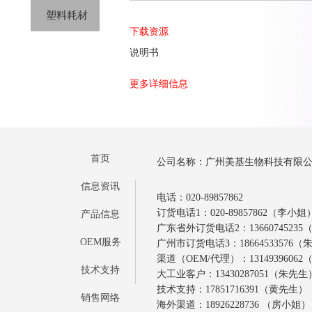
塑料耗材
下载资源
说明书
更多详细信息
首页
公司名称：广州美基生物科技有限
信息资讯
电话：020-89857862
订货电话1：020-89857862（李小姐
产品信息
广东省外订货电话2：1366074523
OEM服务
广州市订货电话3：18664533576
渠道（OEM/代理）：1314939606
技术支持
大工业客户：13430287051（朱先生
技术支持：17851716391（黄先生）
销售网络
海外渠道：18926228736 （房小姐）