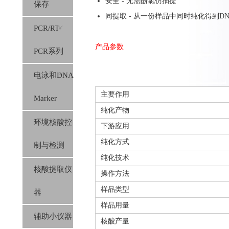
安全 - 无需酚氯仿抽提
保存
同提取 - 从一份样品中同时纯化得到DN
PCR/RT-
产品参数
PCR系列
电泳和DNA
主要作用
Marker
纯化产物
环境核酸控
下游应用
纯化方式
制与检测
纯化技术
核酸提取仪
操作方法
样品类型
器
样品用量
辅助小仪器
核酸产量