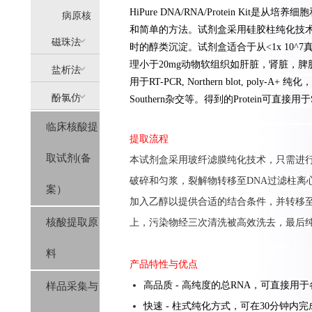
HiPure DNA/RNA/Protein Ki
提
病原核
和简单的方法。试剂盒采用硅胶柱纯化技
(AllPure)
酸提取
磁珠法
时的醇类沉淀。试剂盒适合于从<1x 10^
理小于20mg动物软组织如肝脏，肾脏，脾
盐析法
(MagPure)
用于RT-PCR, Northern blot, p
酚氯仿
Southern杂交等。得到的Protein可直接用于
(SolPure)
临床核酸提
(Trizol系
提取流程
取试剂(备
本试剂盒采用玻纤滤膜纯化技术，只需进行
列）
破碎和匀浆，裂解物转移至DNA过滤柱离心
案）
加入乙醇以提供合适的结合条件，并转移至纯
核酸提取原
上，污染物经三次清洗被高效洗去，最后
料
产品特性与优点
高品质 - 高纯度的总RNA，可直接用
样品采集与
快速 - 柱式纯化方式，可在30分钟内