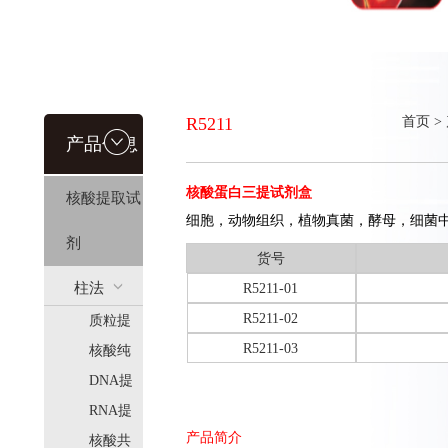
R5211
首页
>
产品信息
核酸蛋白三提试剂盒
核酸提取试
细胞，动物组织，植物真菌，酵母，细菌中
剂
货号
柱法
R5211-01
R5211-02
质粒提
(HiPure)
R5211-03
取
核酸纯
化
DNA提
取
RNA提
产品简介
取
核酸共