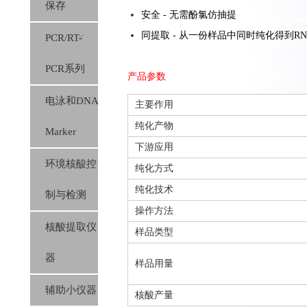
保存
安全 - 无需酚氯仿抽提
同提取 - 从一份样品中同时纯化得到R
PCR/RT-
PCR系列
产品参数
电泳和DNA
主要作用
纯化产物
Marker
下游应用
环境核酸控
纯化方式
纯化技术
制与检测
操作方法
核酸提取仪
样品类型
器
样品用量
辅助小仪器
核酸产量