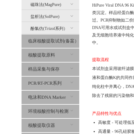
磁珠法(MagPure)
HiPure Viral 
类沉淀。样品经蛋白酶
盐析法(SolPure)
过。PCR抑制物如二
DNA可用水或试剂盒中的缓冲
酚氯仿(Trizol系列）
及无细胞培养液中纯化
临床核酸提取试剂(备案）
中。
核酸提取原料
提取流程
本
试剂盒
采用玻纤滤膜
样品采集与保存
液和蛋白酶
K
的共同作
PCR/RT-PCR系列
纯化柱中并离心，
DN
除去了残留的污染物和
电泳和DNA Marker
环境核酸控制与检测
产品特性与优点
高敏度 - 可处理低
核酸提取仪器
高通量 - 96孔硅