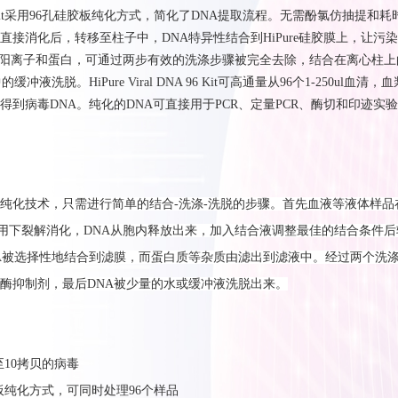
DNA 96 Kit采用96孔硅胶板纯化方式，简化了DNA提取流程。无需酚氯仿抽提和
直接消化后，转移至柱子中，DNA特异性结合到HiPure硅胶膜上，让污
价阳离子和蛋白，可通过两步有效的洗涤步骤被完全去除，结合在离心柱上
液洗脱。HiPure Viral DNA 96 Kit可高通量从96个1-250ul血清，
得到病毒DNA。纯化的DNA可直接用于PCR、定量PCR、酶切和印迹实
纯化
技
术，只需进行
简单的结合
-
洗
涤
-
洗脱
的步骤。首先
血液等液体样品
用下裂解消化，
DNA
从胞内释放出来，加入结合液调整最佳的结合条件后
A
被选择性地结合到
滤
膜
，而蛋白质等杂质由滤出到滤液中
。
经过
两个洗
酶抑制剂，
最后
DNA
被少量的
水或缓冲液洗脱
出来。
至10拷贝的病毒
胶板纯化方式，可同时处理96个样品