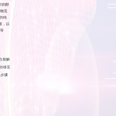
耗时的醇
染物流
的纯
血浆，以
验等
在裂解
转移至
涤步骤