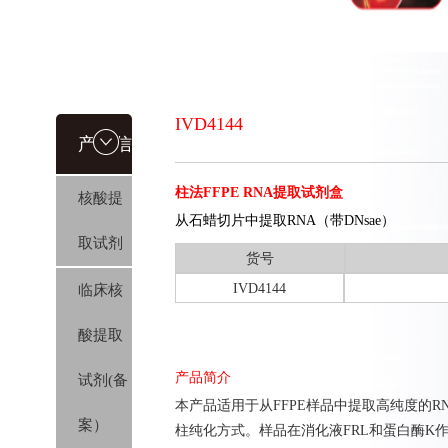
IVD4144
产品信
柱法FFPE RNA提取试剂盒
核酸提
息
从石蜡切片中提取RNA（带DNsae）
取试剂
货号
IVD4144
临床核
酸提取
产品简介
试剂(备
本产品适用于从FFPE样品中提取高纯度的
案）
柱纯化方式。样品在消化液FRL和蛋白酶K作