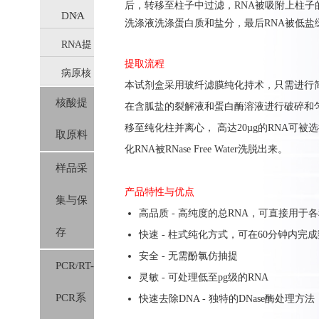
后，转移至柱子中过滤，RNA被吸附上柱
DNA
洗涤液洗涤蛋白质和盐分，最后RNA被低盐
RNA提
提取
提取流程
病原核
取
(IVD)
本试剂盒采用玻纤滤膜纯化持术，只需进行简
核酸提
酸提取
在含胍盐的裂解液和蛋白酶溶液进行破碎和
(IVD)
移至纯化柱并离心， 高达20µg的RNA可
取原料
(IVD)
化RNA被RNase Free Water洗脱出来。
样品采
产品特性与优点
集与保
高品质 - 高纯度的总RNA，可直接用于
存
快速 - 柱式纯化方式，可在60分钟内完
安全 - 无需酚氯仿抽提
PCR/RT-
灵敏 - 可处理低至pg级的RNA
PCR系
快速去除DNA - 独特的DNase酶处理方