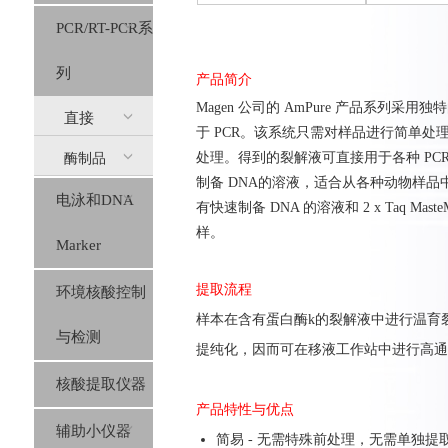
PCR/RT-PCR系
列
产品简介
Magen 公司的 AmPure 产品系列
直接
于 PCR。该系统只需对样品进行简单
处理。得到的裂解液可直接用于各种 PCR，对 
酶制品
PCR(AmPure)
制备 DNA的溶液，适合从各种动物样品中快速制备 
电泳和DNA
有快速制备 DNA 的溶液和 2 x Taq Mas
样。
Marker
提取流程
环境核酸控制
样本在含有蛋白酶k的裂解液中进行温育
与检测
提纯化，因而可在移液工作站中进行高通
核酸提取仪器
产品特性与优点
辅助小仪器
简易 - 无需特殊前处理，无需单独提取