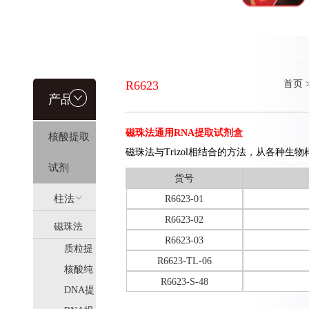
R6623
首页
产品信
磁珠法通用RNA提取试剂盒
核酸提取
息
磁珠法与Trizol相结合的方法，从各种生
试剂
货号
R6623，R6623-02，R6623-03
柱法
R6623-01
R6623-02
磁珠法
(HiPure)
R6623-03
质粒提
(MagPure)
R6623-TL-06
取
核酸纯
R6623-S-48
化
DNA提