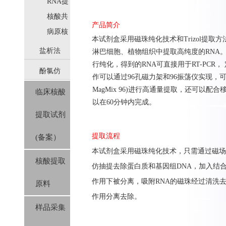
取
RNA提
取
核酸共
产品简介
提取
病原核
本
试剂盒
采用
磁珠纯化技术和Trizol提取
酸提取
盐析法
淋巴细胞、
植物组织中提取高纯度的
RNA
行纯化，得到的
RNA
可直接用于
RT-PCR
，
酚氯仿
(SolPure)
作可以通过
96
孔磁力架和
96
振荡仪实现，
MagMix 96)
进行高通量提取，还可以配合
临床核酸
(Trizol系
以在
60
分钟内完成。
提取试剂
列）
提取流程
(备案）
本试剂盒采用磁珠纯化技术，只需通过磁场就
核酸提取
仿抽提去除蛋白质和基因组DNA，加入结
作用下被分离，吸附RNA的磁珠经过清洗去除杂质
原料
作用分离去除。
样品采集