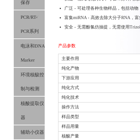
保存
广泛 - 可处理各种生物样品，包括动
PCR/RT-
富集miRNA - 高效去除大分子RNA
安全 - 无需酚氯仿抽提，无需使用Trizo
PCR系列
电泳和DNA
产品参数
主要作用
Marker
纯化产物
环境核酸控
下游应用
纯化方式
制与检测
纯化技术
核酸提取仪
操作方法
样品类型
器
样品用量
辅助小仪器
核酸产量