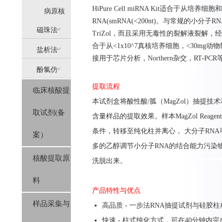
HiPure Cell miRNA Kit适合于
提
病原核
RNA(smRNA(<200nt)。与常规的
(AllPure)
酸提取
磁珠法
TriZol，而且采用无毒性的裂解液裂解
合于从<1x10^7真核培养细胞，<30mg动
盐析法
(MagPure)
接用于芯片分析，Northern杂交，RT-PCR
酚氯仿
(SolPure)
提取流程
临床核酸提
(Trizol系
本
试剂盒
将酸性酸
/
胍（
MagZol
）抽提技术
取试剂(备
列）
含量样品的提取效果。
样本
MagZol Reagent
条件
，转移
至
纯化柱并离心，
大分子
RNA
案）
多的乙醇调节小分子RNA的结合能力
污染
核酸提取原
洗脱出来。
料
产品特性与优点
样品采集与
高品质 - 一步法RNA抽提试剂与硅
快速 - 柱式纯化方式，可在40分钟内