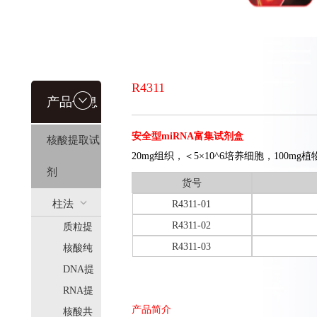
R4311
产品信息
安全型miRNA富集试剂盒
核酸提取试
20mg组织，＜5×10^6培养细胞，100mg
剂
货号
柱法
R4311-01
R4311-02
质粒提
(HiPure)
R4311-03
取
核酸纯
化
DNA提
取
RNA提
产品简介
取
核酸共