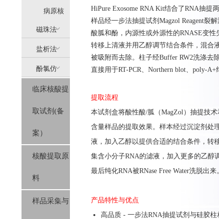
HiPure Exosome RNA Kit结
提
病原核
样品经一步法抽提试剂Magzol Reage
(AllPure)
酸提取
磁珠法
酸胍和酚，内源性或外源性的RNASE变性
转移上清液并用乙醇调节结合条件，混合液
盐析法
(MagPure)
被吸附而去除。柱子经Buffer RW2洗涤去除盐
酚氯仿
直接用于RT-PCR、Northern blot、p
(SolPure)
临床核酸提
(Trizol系
提取流程
取试剂(备
本
试剂盒
将酸性酸
/
胍（
MagZol
）抽提技术
列）
含量样品的提取效果。
样本经过沉淀剂处理
案）
液
，
加入乙醇以提供合适的结合条件
，转
核酸提取原
集含小分子RNA的滤液，
加入更多的乙醇调
最后
纯化
RNA
被
RNase Free Water
洗脱出来
料
产品特性与优点
样品采集与
高品质 - 一步法RNA抽提试剂与硅胶