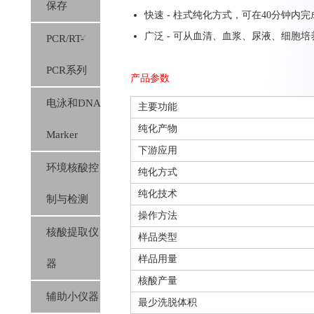
保存
快速 - 柱式纯化方式，可在40分钟内
广泛 - 可从血清、血浆、尿液、细胞
PCR/RT-
PCR系列
产品参数
电泳和DNA
主要功能
纯化产物
Marker
下游应用
环境核酸控
纯化方式
纯化技术
制与检测
操作方法
核酸提取仪
样品类型
样品用量
器
核酸产量
辅助小仪器
最少洗脱体积