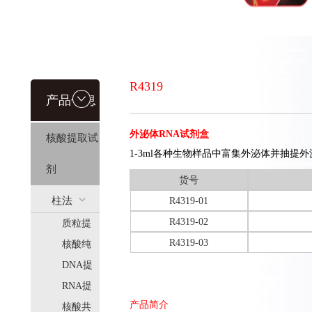
R4319
产品信息
外泌体RNA试剂盒
核酸提取试
1-3ml各种生物样品中富集外泌体并抽提外
剂
货号
柱法
R4319-01
R4319-02
质粒提
(HiPure)
R4319-03
取
核酸纯
化
DNA提
取
RNA提
产品简介
取
核酸共