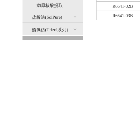
病原核酸提取
R6641-02B
R6641-03B
盐析法(SolPure)
酚氯仿(Trizol系列）
临床核酸提取试剂(备案）
产品简介
本试剂盒采用磁珠纯化技
核酸提取原料
剂盒配带DNase I消
Northern Blo
样品采集与保存
提取仪上（如KingFish
（Hamilton, Ti
PCR/RT-PCR系列
电泳和DNA Marker
提取流程
本试剂盒采用磁珠纯化
环境核酸控制与检测
匀浆，离心得上清液后
被分离，共聚物在含DN
核酸提取仪器
RNA的磁珠经过清洗去除