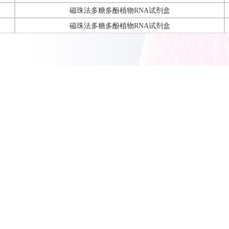
磁珠法多糖多酚植物RNA试剂盒
磁珠法多糖多酚植物RNA试剂盒
术，适合于高通量地50-100mg植物或真菌组织样品中提取高纯度的RN
化流程可以彻底去除DNA污染，得到的RNA可直接用于RT-PCR， 定量RT-PCR
t,二代测序等应用。高通量提取操作可以通过96孔磁力架和96振荡仪实现，可以在
erFle, MagMix32, MagMix 96)进行高通量提取，还可以配合移液工作站
can)进行自动化提取。整个提取可以在60分钟内完成。
技术，只需通过磁场就可以实现分离过程。样本在含胍盐的裂解液进行破
加入结合液和磁珠进行混合，DNA/RNA与磁珠共沉淀成共聚物，在磁场
ase I试剂混合消化DNA，再加入结合液时，RNA被重复吸附到磁珠表面
杂质，最后用RNase Free Water洗脱出来，而磁珠在磁场作用分离去除