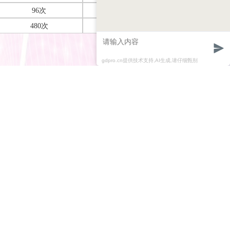
96次
1750
480次
8000
gdpro.cn提供技术支持,AI生成,请仔细甄别
实验流程
A。试
,
各种核酸
碎和
作用下
，吸附
。