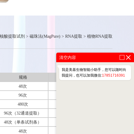
核酸提取试剂
>
磁珠法(MagPure)
>
RNA提取
>
植物RNA提取
清空内容
我是美基生物智能小助手，您可以随时向
我提问，也可以加我微信:
17851716391
规格
价格（元）
48次
950
96次
1750
480次
8000
96次（32通道提取）
1950
48次（单条试剂条）
1150
48次
950