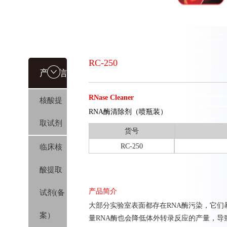
RC-250
产品信
RNase Cleaner
核酸提
息
RNA酶清除剂（喷瓶装）
取试剂
货号
RC-250
临床核
酸提取
产品简介
试剂(备
大部分实验室表面都存在RNA酶污染，它
案）
量RNA酶也会降低体外转录反应的产量，导致R