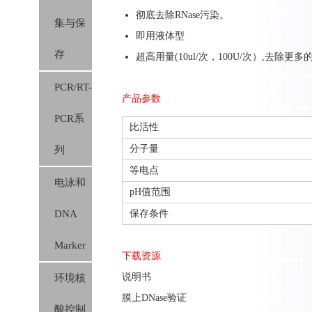
彻底去除RNase污染。
集与保
胶膜）
即用液体型
存
超高用量(10ul/次，100U/次）,去除更多
PCR/RT-
产品参数
PCR系
比活性
分子量
列
等电点
电泳和
pH值范围
DNA
保存条件
Marker
下载资源
说明书
环境核
膜上DNase验证
酸控制