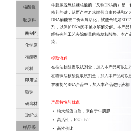
牛胰腺脱氧核糖核酸酶（又称DNA酶）是
核酸提
核苷的键，从而产生3' 末端带自由羟基和5'
DNA酶能被二价金属活化，被鳌合物如ED
取原料
剂，以保护DNA酶不被水解酶分解。本产品
酶制剂
经特殊的工艺去除痕量的
核糖核酸酶
。本产品
染。
化学原
核酸吸
料
提取流程
在柱法核酸提取试剂盒，加入本产品可以进行膜上
耗材
附柱
在磁珠法核酸提取试剂盒，加入本产品可以进行液
即用试
在粗制的RNA产品中，加入本产品进行液相DN
磁珠
剂
产品特性与优点
研磨材
纯天然蛋白质，来自于牛胰腺
玻纤滤
料
高活性，10Untis/ul
样品采
膜（硅
高性价比