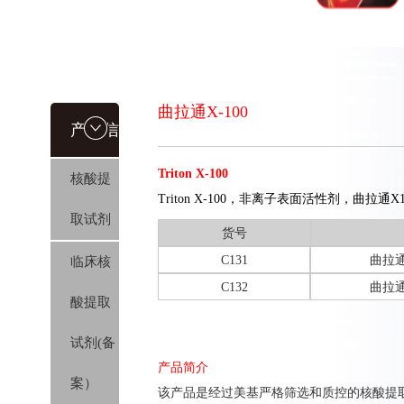
曲拉通X-100
产品信
Triton X-100
核酸提
息
Triton X-100，非离子表面活性剂，曲拉通X1
取试剂
货号
C131
曲拉通X
临床核
C132
曲拉通X
酸提取
试剂(备
产品简介
案）
该产品是经过美基严格筛选和质控的核酸提取核心