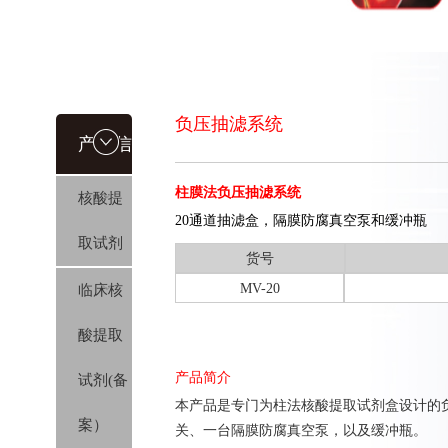
负压抽滤系统
产品信
柱膜法负压抽滤系统
核酸提
息
20通道抽滤盒，隔膜防腐真空泵和缓冲瓶
取试剂
货号
MV-20
临床核
酸提取
产品简介
试剂(备
本产品是专门为柱法核酸提取试剂盒设计的负
案）
关、一台隔膜防腐真空泵，以及缓冲瓶。