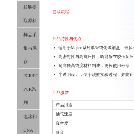
核酸提
提取流程
取原料
样品采
产品特性与优点
适用于Magen系列单管纯化试剂盒，最多
集与保
高密封性与高抗压性，既能够在较低负压
存
耐腐蚀高纯度材料制成，更长使用寿命
半透明设计，便于观察实验过程，并防止
PCR/RT-
PCR系
产品参数
列
产品用途
抽气速度
电泳和
真空度
DNA
噪音