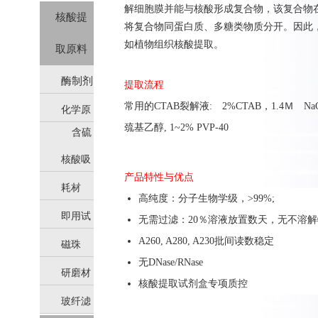
解细胞膜并能与核酸形成复合物，该复合物在高
核酸提
将复合物同蛋白质、多糖类物质分开。因此，
如植物组织核酸提取。
取原料
酶制剂
提取流程
常用的CTAB裂解液: 2%CTAB，1.4Ｍ NaCL, 20
化学原
巯基乙醇, 1~2% PVP-40
含硫
料
的还
核酸吸
原剂
产品特性与优点
耗材
附柱
高纯度：分子生物学级，>99%;
即用试
无需过滤：20％溶液放置数天，无不溶解
A260, A280, A230批间读数稳定
磁珠
剂
无DNase/RNase
研磨材
核酸提取试剂盒专项质控
玻纤滤
料