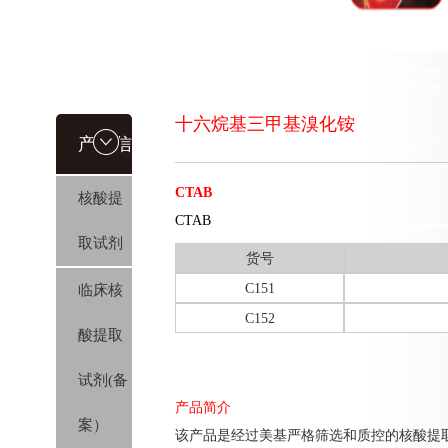
十六烷基三甲基溴化铵
产品信
CTAB
核酸提
息
CTAB
取试剂
货号
C151
临床核
C152
酸提取
试剂(备
产品简介
案）
该产品是经过美基严格筛选和质控的核酸提