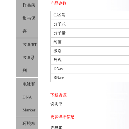
产品参数
样品采
膜（硅
CAS号
集与保
胶膜）
分子式
存
分子量
纯度
PCR/RT-
级别
PCR系
外观
DNase
列
RNase
电泳和
下载资源
DNA
说明书
Marker
更多详细信息
环境核
产品图