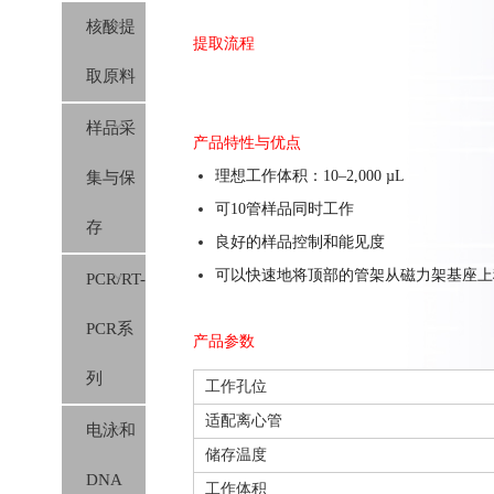
核酸提
提取流程
取原料
样品采
产品特性与优点
理想工作体积：10–2,000 µL
集与保
可10管样品同时工作
存
良好的样品控制和能见度
可以快速地将顶部的管架从磁力架基座上
PCR/RT-
PCR系
产品参数
列
工作孔位
适配离心管
电泳和
储存温度
DNA
工作体积