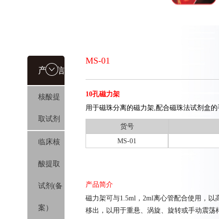
MS-01
产品信
10孔磁力架
核酸提
息
用于磁珠分离的磁力架,配合磁珠法试剂盒的
取试剂
货号
MS-01
临床核
酸提取
产品简介
试剂(备
磁力架可与1.5ml，2ml离心管配合使用，
案）
移出，以用于重悬、涡旋、旋转或手动震荡