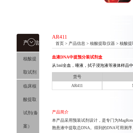
AR411
产品信
首页
>
产品信息
>
核酸提取仪器
>
核酸提
血液DNA中提预分装试剂盒
核酸提
息
从1ml全血，唾液，拭子浸泡液等液体样品中提取
取试剂
货号
AR411
临床核
酸提取
产品简介
试剂(备
本产品采用预装试剂设计，是专门为MagRot
案）
胞悬液中提取总DNA。得到的DNA可用测