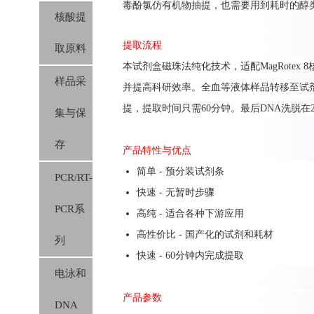
毒酚氯仿有机物抽提，也需要用到耗时的醇
核酸提
提取流程
取原料
本
试剂盒
磁珠法纯化技术，适配MagRote
样品采
并提高科研效率。全血等液体样品
转移至
试
提，提取时间只需60分钟。最后DNA洗脱在
集与保
存
产品特性与优点
简单 - 预分装试剂条
PCR/RT-
快速 - 无暂时步骤
PCR系
高纯 - 适合各种下游应用
高性价比 - 国产化的试剂和耗材
列
快速 - 60分钟内完成提取
电泳和
产品参数
DNA