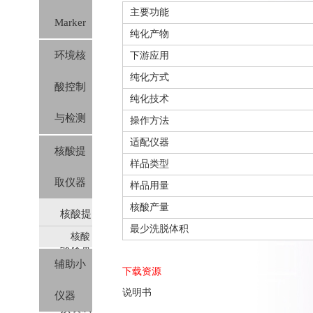
主要功能
Marker
纯化产物
环境核
下游应用
纯化方式
酸控制
纯化技术
与检测
操作方法
适配仪器
核酸提
样品类型
取仪器
样品用量
核酸产量
核酸提
最少洗脱体积
核酸
取设备
提取
辅助小
下载资源
及对应
仪及
说明书
仪器
预装
预装试