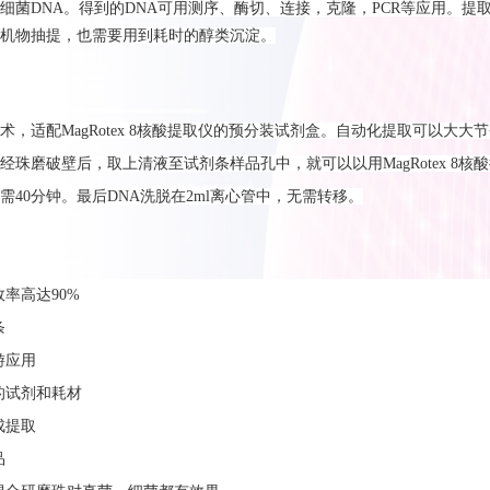
细菌DNA。得到的DNA可用测序、酶切、连接，克隆，PCR等应用。提
机物抽提，也需要用到耗时的醇类沉淀。
术，适配MagRotex 8核酸提取仪的预分装试剂盒。自动化提取
可以大大节
经珠磨破壁后，取上清液
至
试剂条样品孔中，就可以以用MagRotex 8核
需40分钟。最后DNA洗脱在2ml离心管中，无需转移。
效率高达90%
条
游应用
化的试剂和耗材
完成提取
品