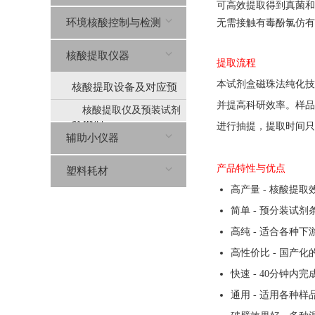
可高效提取得到真菌和
环境核酸控制与检测
无需接触有毒酚氯仿有
核酸提取仪器
提取流程
本
试剂盒
磁珠法纯化技
核酸提取设备及对应预
并提高科研效率。样品
核酸提取仪及预装试剂
装试剂
进行抽提，提取时间只
分类
辅助小仪器
产品特性与优点
塑料耗材
高产量 - 核酸提取
简单 - 预分装试剂
高纯 - 适合各种下
高性价比 - 国产
快速 - 40分钟内
通用 - 适用各种样