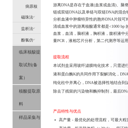
游离DNA是存在于血液(血浆或血清)、脑
提
病原核
链或双链DNA以及单链与双链DNA的混合
(AllPure)
酸提取
磁珠法
分析血液中肿瘤特异性的胞外DNA片段可
清或血浆中的游离核酸通常都是<1000 bp 的片段。Hi
盐析法
(MagPure)
血浆，血清，脑积液，胸积液，腹积液中分
酚氯仿
量PCR，液相芯片分析，第二代测序等运
(SolPure)
临床核酸提
(Trizol系
提取流程
取试剂(备
本
试剂盒
采用玻纤滤膜纯化
技
术，只需进
列）
液和蛋白酶
K
的共同作用下裂解消化，
DN
案）
纯化柱中并离心，
DNA
被选择性地结合到
核酸提取原
除去了残留的污染物和酶抑制剂，
最后
DN
料
产品特性与优点
样品采集与
高产量 - 最优化的处理流程，可最大程度上