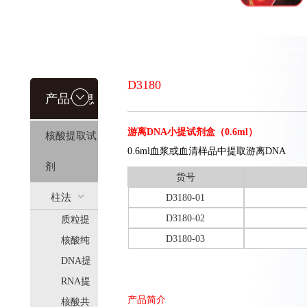
D3180
产品信息
游离DNA小提试剂盒（0.6ml）
核酸提取试
0.6ml血浆或血清样品中提取游离DNA
剂
货号
柱法
D3180-01
D3180-02
质粒提
(HiPure)
D3180-03
取
核酸纯
化
DNA提
取
RNA提
产品简介
取
核酸共