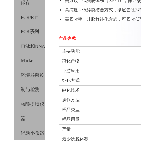
高浓度 - 低洗脱体积（>30ul），保证
保存
高纯度 - 低醇类结合方式，彻底去除
PCR/RT-
高回收率 - 硅胶柱纯化方式，可回收低
PCR系列
产品参数
电泳和DNA
主要功能
Marker
纯化产物
下游应用
环境核酸控
纯化方式
制与检测
纯化技术
操作方法
核酸提取仪
样品类型
器
样品用量
产量
辅助小仪器
最少洗脱体积