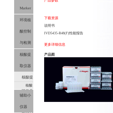
产品参数
Marker
下载资源
环境核
说明书
酸控制
IVD5435-R48(F)性能报告
与检测
更多详细信息
核酸提
产品图
取仪器
核酸提
核酸
取设备
提取
辅助小
及对应
仪及
仪器
预装
预装试