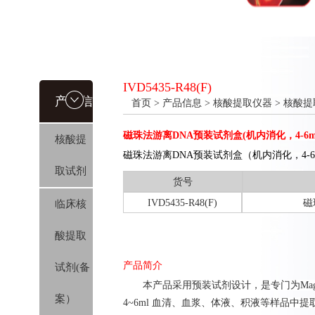
IVD5435-R48(F)
产品信
首页
>
产品信息
>
核酸提取仪器
>
核酸提
磁珠法游离DNA预装试剂盒(机内消化，4-6m
核酸提
息
磁珠法游离DNA预装试剂盒（机内消化，4-6ml, Ma
取试剂
货号
IVD5435-R48(F)
磁
临床核
酸提取
产品简介
试剂(备
本产品采用预装试剂设计，是专门为MagRote
案）
4~6ml 血清、血浆、体液、积液等样品中提取