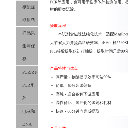
PCR等应用
，也可用于临床体外检测使用
。
核酸提
时的醇类沉淀。
取原料
提取流程
样品采
本
试剂盒
磁珠法纯化技术，适配MagRot
大节省人力并提高科研效率。4~6ml样品经S
集与保
Plus核酸提取仪进行抽提，提取时间只需80
存
产品特性与优点
PCR/RT-
高产量 - 核酸提取效率高达90%
PCR系
简单 - 预分装试剂条
高纯 - 适合各种下游应用
列
高性价比 - 国产化的试剂和耗材
电泳和
快速 - 80分钟内完成提取
DNA