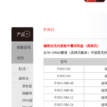
P1815
产品信
磁珠法无内质粒中量试剂盒（高拷贝）
核酸提取
息
从50~200ml菌液（高拷贝载体）中提取无
试剂
货号
柱法
P1815-02
P1815-03
磁珠法
(HiPure)
P1815-M8-48
磁
质粒提
(MagPure)
P1815-M8-96
磁
取
核酸纯
P1815-M4-12
磁
化
DNA提
P1815-M4-24
磁