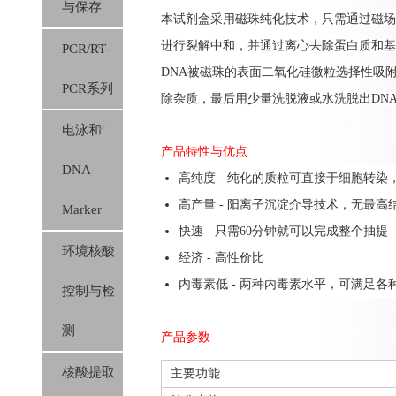
与保存
本
试剂盒
采用
磁珠纯化技术，只需通过磁场
进行裂解中和，
并
通过离心
去除蛋白质和基
PCR/RT-
DNA
被磁珠的表面二氧化硅微粒选择性吸
PCR系列
除杂质
，
最后用少
量洗脱液或水洗脱
出
DN
电泳和
产品特性与优点
DNA
高纯度 -
纯化的质粒可直接于细胞转染，
高产量 - 阳离子沉淀介导技术，无最高
Marker
快速 -
只需60分钟就可以完成整个抽提
环境核酸
经济 - 高性价比
内毒素低 - 两种内毒素水平，可满足各
控制与检
测
产品参数
核酸提取
主要功能