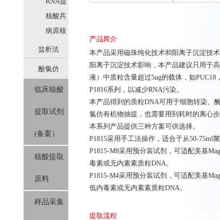
取
RNA提
取
核酸共
提取
病原核
产品简介
酸提取
盐析法
本产品
采用
磁珠纯化技术和
阳离子沉淀技术
阳离子沉淀技术影响，本产品建议只用于高
酚氯仿
(SolPure)
液）中质粒含量超过5ug的载体，如PUC18
临床核酸
P1816系列，以减少RNA污染。
(Trizol系
本产品
得到的质粒
DNA
可用于细胞转染、
提取试剂
列）
氯仿有机物抽提，也需要用到耗时的离心步
本系列产品提供三种方案可供选择。
(备案）
P1815采用手工法操作，适合于从50-75m
P1815-M8采用预分装试剂，可适配美基Mag
核酸提取
毒素或无内素素质粒DNA。
P1815-M4采用预分装试剂，可适配美基MagM
原料
低内毒素或无内素素质粒DNA。
样品采集
提取流程