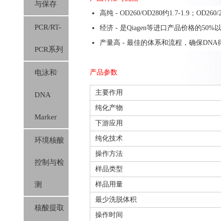
与保存
高纯 - OD260/OD280约1.7-1.9；OD260/2
PCR/RT-
经济 - 是Qiagen等进口产品价格的50%
产量高 - 最佳的体系和流程，确保DNA
PCR系列
电泳和
产品参数
主要作用
DNA
纯化产物
Marker
下游应用
纯化技术
环境核酸
操作方法
控制与检
样品类型
测
样品用量
最少洗脱体积
核酸提取
操作时间