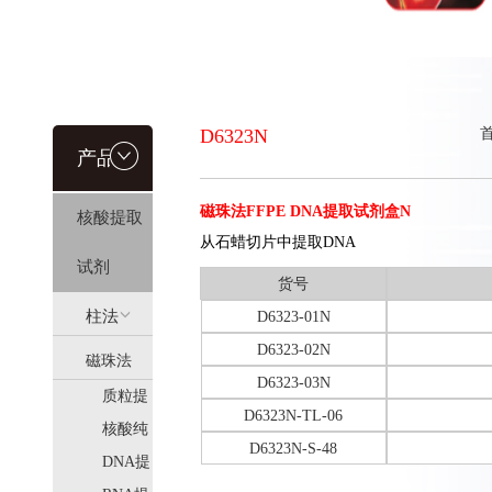
D6323N
产品信
磁珠法FFPE DNA提取试剂盒N
核酸提取
息
从石蜡切片中提取DNA
试剂
货号
柱法
D6323-01N
D6323-02N
磁珠法
(HiPure)
D6323-03N
质粒提
(MagPure)
D6323N-TL-06
取
核酸纯
D6323N-S-48
化
DNA提