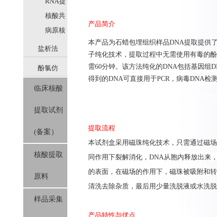
取
RNA提
取
核酸共
产品简介
提取
病原核
本产品为石蜡包埋组织样品
DNA
提取提供
酸提取
盐析法
子纯化技术，提取过程中无需使用有毒的酚
需
60
分钟。该方法纯化的
DNA
包括基因组
D
酚氯仿
(SolPure)
得到的
DNA
可直接用于
PCR
，病毒
DNA
检
临床核酸
(Trizol系
提取试剂
列）
提取流程
(备案）
本
试剂盒
采用
磁珠纯化技术，只需通过磁场
核酸提取
同作用下裂解消化，
DNA
从胞内释放出来
的表面，在磁场的作用下，磁珠被吸附和转
原料
清洗
去除杂质
，
最后用少
量洗脱液或水洗脱
样品采集
产品特性与优点