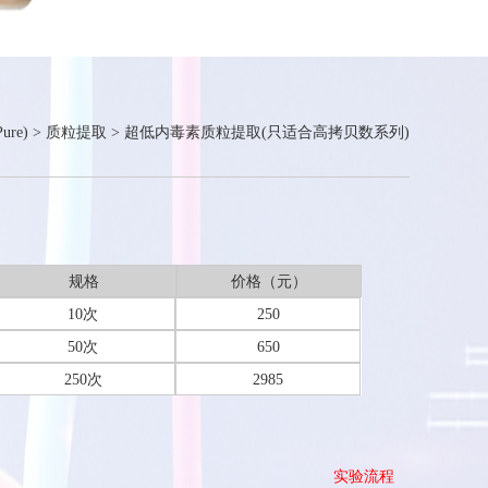
ure)
>
质粒提取
>
超低内毒素质粒提取(只适合高拷贝数系列)
规格
价格（元）
10次
250
50次
650
250次
2985
实验流程