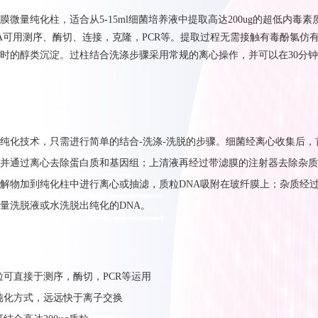
膜微量纯化柱，
适合从5
-15ml
细菌培养液中提取高达200
ug
的超低内毒素
A
可用测序、酶切、连接，克隆，
PCR
等。
提取过程无需接触有毒酚氯仿
时的醇类沉淀。
过柱结合洗涤步骤采用常规的离心操作，并可以在30
分钟
纯化技术，只需进行
简单的结合
-
洗
涤
-
洗脱
的步骤。细菌经离心收集后，
并
通过离心
去除蛋白质和基因组；
上清液再经过带滤膜的注射器去除杂质
解物加到
纯化
柱
中
进行离心或抽滤
，质粒
DNA
吸附在
玻纤膜
上
；
杂质
经
量洗脱液或水洗脱
出纯化的
DNA
。
质粒可直接于测序，酶切，PCR等运用
柱纯化方式，远远快于离子交换