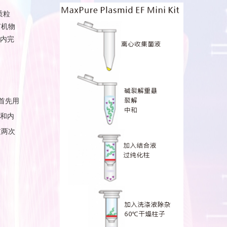
质粒
有机物
内完
首先用
和内
过两次