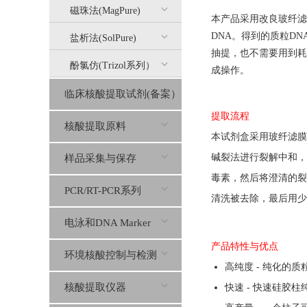
磁珠法(MagPure)
本
产品采用改良玻纤滤
DNA。
得到的质粒
DN
盐析法(SolPure)
抽提，也不需要用到耗
酚氯仿(Trizol系列）
成操作。
临床核酸提取试剂(备案）
提取流程
核酸提取原料
本
试剂盒
采用玻纤滤膜
碱裂法进行裂解中和，
样品采集与保存
毒素，
然后将澄清的裂
PCR/RT-PCR系列
清洗
被
去除
，
最后用少
电泳和DNA Marker
产品特性与优点
环境核酸控制与检测
高纯度 - 纯化的
核酸提取仪器
快速 - 快速硅胶