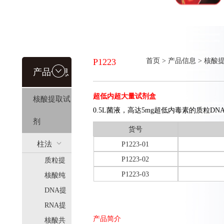
P1223
首页
>
产品信息
>
核酸
产品信息
超低内超大量试剂盒
核酸提取试
0.5L菌液，高达5mg超低内毒素的质粒DN
剂
货号
柱法
P1223-01
P1223-02
质粒提
(HiPure)
P1223-03
取
核酸纯
化
DNA提
取
RNA提
产品简介
取
核酸共