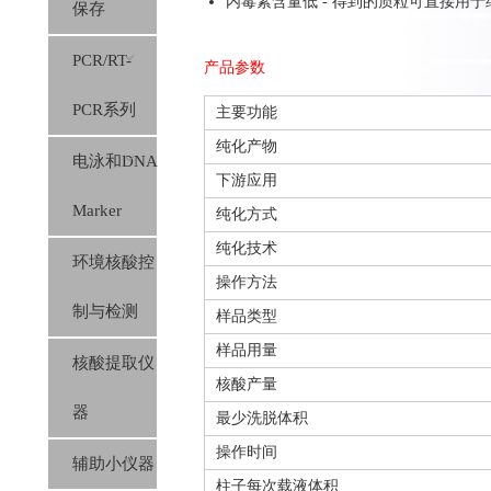
内毒素含量低 - 得到的质粒可直接用
保存
PCR/RT-
产品参数
PCR系列
主要功能
纯化产物
电泳和DNA
下游应用
Marker
纯化方式
纯化技术
环境核酸控
操作方法
制与检测
样品类型
样品用量
核酸提取仪
核酸产量
器
最少洗脱体积
操作时间
辅助小仪器
柱子每次载液体积