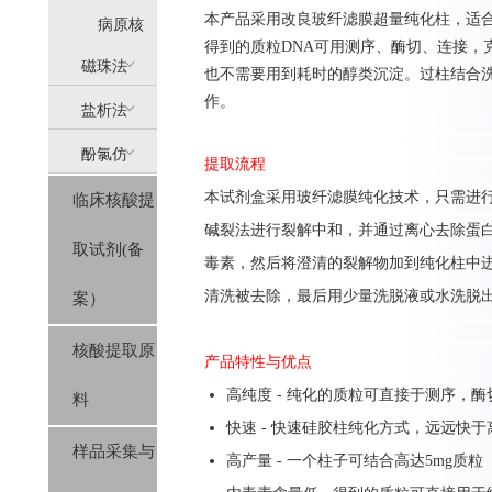
本产品采用改良玻纤滤膜超量纯化柱，适合从
提
病原核
得到的质粒DNA可用测序、酶切、连接，
(AllPure)
酸提取
磁珠法
也不需要用到耗时的醇类沉淀。过柱结合洗
作。
盐析法
(MagPure)
酚氯仿
(SolPure)
提取流程
本试剂盒采用玻纤滤膜纯化技术，只需进行
临床核酸提
(Trizol系
碱裂法进行裂解中和，并通过离心去除蛋
取试剂(备
列）
毒素，然后将澄清的裂解物加到纯化柱中进
清洗被去除，最后用少量洗脱液或水洗脱出
案）
核酸提取原
产品特性与优点
高纯度 - 纯化的质粒可直接于测序，酶
料
快速 - 快速硅胶柱纯化方式，远远快
样品采集与
高产量 - 一个柱子可结合高达5mg质粒