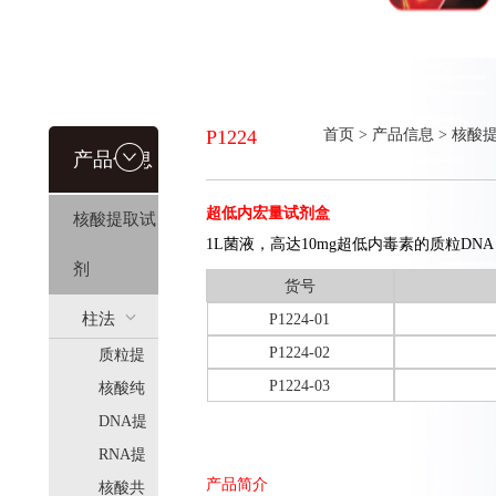
P1224
首页
>
产品信息
>
核酸
产品信息
超低内宏量试剂盒
核酸提取试
1L菌液，高达10mg超低内毒素的质粒DNA
剂
货号
柱法
P1224-01
P1224-02
质粒提
(HiPure)
P1224-03
取
核酸纯
化
DNA提
取
RNA提
产品简介
取
核酸共