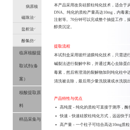
本产品采用改良硅胶柱纯化技术，适合于从
提
病原核
DNA。纯化的质粒产量高达10mg，内毒素含
(AllPure)
酸提取
磁珠法
注射等。70分钟可以完成整个抽提工作，
醇类沉淀。
盐析法
(MagPure)
酚氯仿
(SolPure)
提取流程
临床核酸提
(Trizol系
本试剂盒采用玻纤滤膜纯化技术，只需进行
碱裂法进行裂解中和，并通过离心去除蛋
取试剂(备
列）
毒素，然后将澄清的裂解物加到纯化柱中进
案）
清洗被去除，最后用少量洗脱液或水洗脱出
核酸提取原
产品特性与优点
料
高纯度 - 纯化的质粒可直接于测序，酶
快速 - 快速硅胶柱纯化方式，远远快
样品采集与
高产量 - 一个柱子可结合高达10mg质粒