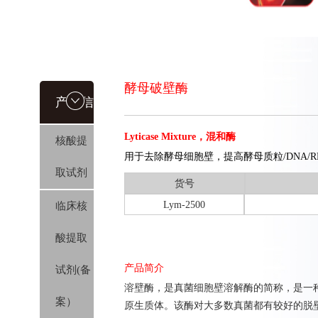
酵母破壁酶
产品信
Lyticase Mixture，混和酶
核酸提
息
用于去除酵母细胞壁，提高酵母质粒/DNA/R
取试剂
货号
Lym-2500
临床核
酸提取
产品简介
试剂(备
溶壁酶，是真菌细胞壁溶解酶的简称，是一
案）
原生质体
。
该酶对大多数真菌都有较好的脱