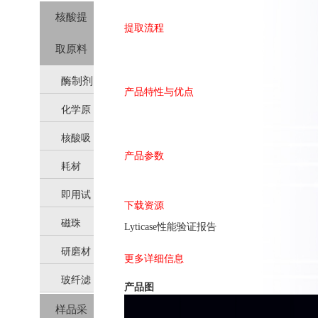
核酸提
提取流程
取原料
酶制剂
产品特性与优点
化学原
核酸吸
料
产品参数
耗材
附柱
即用试
下载资源
磁珠
剂
Lyticase性能验证报告
研磨材
更多详细信息
玻纤滤
料
产品图
样品采
膜（硅