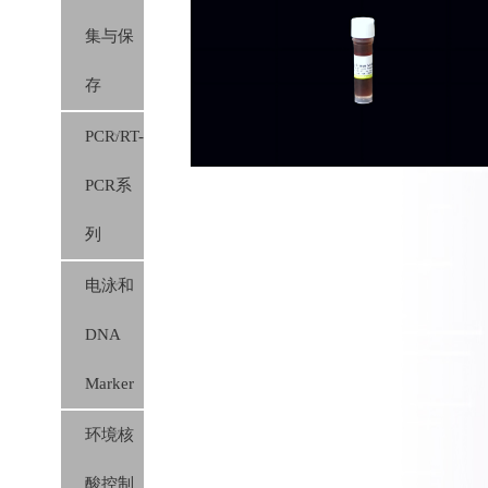
集与保
胶膜）
存
PCR/RT-
PCR系
列
电泳和
DNA
Marker
环境核
酸控制