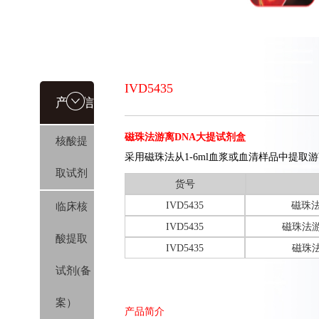
IVD5435
产品信
磁珠法游离DNA大提试剂盒
核酸提
息
采用磁珠法从1-6ml血浆或血清样品中提取游
取试剂
货号
IVD5435
磁珠法
临床核
IVD5435
磁珠法游
酸提取
IVD5435
磁珠法
试剂(备
案）
产品简介