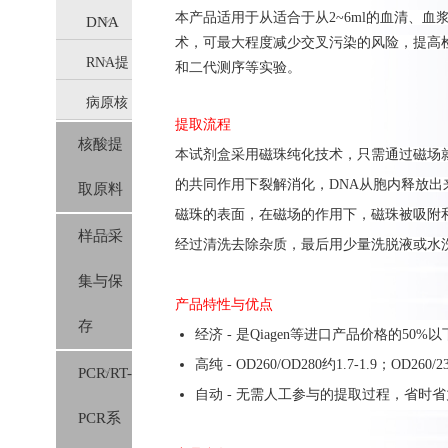
本产品适用于从
适合于从2~6ml的血清、
DNA
术，可最大程度减少交叉污染的风险，提高检
RNA提
提取
和二代测序等实验。
病原核
取
(IVD)
提取流程
核酸提
酸提取
(IVD)
本
试剂盒
采用
磁珠纯化技术，只需通过磁场
的共同作用下裂解消化，
DNA
从胞内释放出
取原料
(IVD)
磁珠的表面，在磁场的作用下，磁珠被吸附
样品采
经过清洗
去除杂质
，
最后用少
量洗脱液或水
集与保
产品特性与优点
存
经济 - 是Qiagen等进口产品价格的50%以
高纯 - OD260/OD280约1.7-1.9；OD260/23
PCR/RT-
自动 - 无需人工参与的提取过程，省时省
PCR系