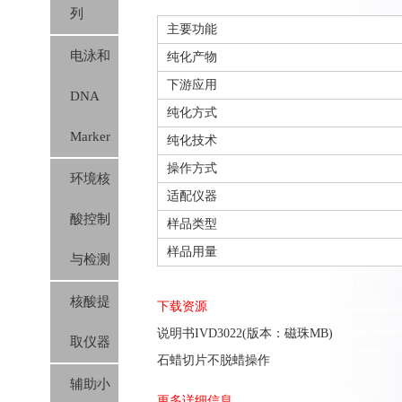
列
主要功能
电泳和
纯化产物
下游应用
DNA
纯化方式
Marker
纯化技术
操作方式
环境核
适配仪器
酸控制
样品类型
样品用量
与检测
核酸提
下载资源
说明书IVD3022(版本：磁珠MB)
取仪器
石蜡切片不脱蜡操作
辅助小
更多详细信息