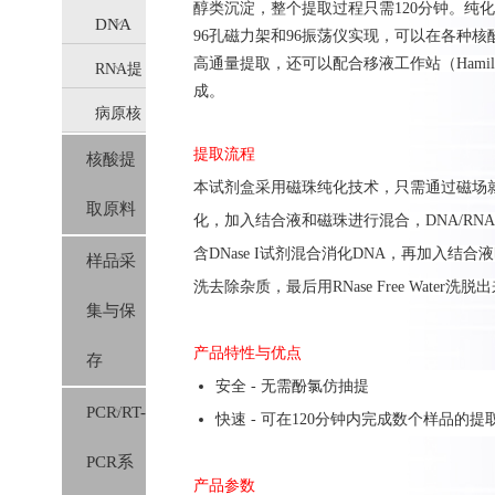
醇类沉淀，整个提取过程只需120分钟。纯化R
DNA
96孔磁力架和96振荡仪实现，可以在各种核酸提取仪上（如
高通量提取，还可以配合移液工作站（Hamilt
RNA提
提取
成。
病原核
取
(IVD)
提取流程
核酸提
酸提取
(IVD)
本
试剂盒
采用
磁珠纯化技术，只需通过磁场
取原料
(IVD)
化，
加入结合液和磁珠进行混合，
DNA/RNA
含
DNase I
试剂混合消化
DNA
，再加入结合液
样品采
洗
去除杂质
，
最后用
RNase Free Water
洗脱出
集与保
产品特性与优点
存
安全 - 无需酚氯仿抽提
PCR/RT-
快速 - 可在120分钟内完成数个样品的提
PCR系
产品参数