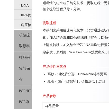
顺磁性的磁性粒子纯化技术，提取过程中无
DNA
整个提取过程只需60分钟。
RNA提
提取
提取流程
病原核
取
(IVD)
本试剂盒采用磁珠纯化技术，只需通过磁场就可以实
核酸提
酸提取
(IVD)
化，加入结合液和DNA磁珠进行混合，DN
上清被转移，加入结合液和RNA磁珠进行混匀
取原料
(IVD)
除杂质，最后用RNase Free Water洗脱
样品采
产品特性与优点
集与保
高效 - 消化后分选，DNA/RNA得率更高
存
经济 - 国产化的试剂，价格远低于进口
PCR/RT-
产品参数
PCR系
样品用量