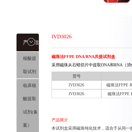
IVD3026
产品信
磁珠法FFPE DNA/RNA共提试剂盒
核酸提
息
采用磁珠从石蜡切片中提取DNA和RNA（
取试剂
货号
IVD3026
磁珠法FFPE
临床核
IVD3026
磁珠法FFPE
酸提取
试剂(备
产品简介
案）
本试剂盒采用磁珠纯化技术，适合于从同一份