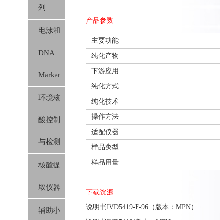
列
产品参数
电泳和
主要功能
DNA
纯化产物
下游应用
Marker
纯化方式
环境核
纯化技术
操作方法
酸控制
适配仪器
与检测
样品类型
样品用量
核酸提
取仪器
下载资源
说明书IVD5419-F-96（版本：MPN）
辅助小