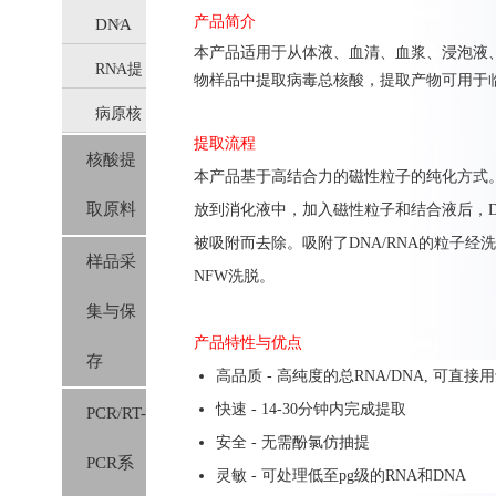
产品简介
DNA
本产品适用于从体液、血清、血浆、浸泡液
RNA提
提取
物样品中提取病毒总核酸，提取产物可用于
病原核
取
(IVD)
提取流程
核酸提
酸提取
(IVD)
本产品基于高结合力的磁性粒子的纯化方式。
取原料
放到消化液中，加入磁性粒子和结合液后，D
(IVD)
被吸附而去除。吸附了DNA/RNA的粒子经
样品采
NFW洗脱。
集与保
产品特性与优点
存
高品质 - 高纯度的总RNA/DNA, 可
快速 - 14-30分钟内完成提取
PCR/RT-
安全 - 无需酚氯仿抽提
PCR系
灵敏 - 可处理低至pg级的RNA和DNA