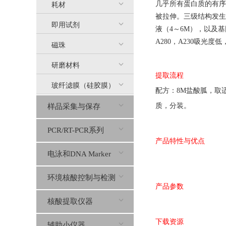
几乎所有蛋白质的有序
耗材
被拉伸。三级结构发生
即用试剂
液（4～6M），以及基
A280，A230吸光度
磁珠
研磨材料
提取流程
玻纤滤膜（硅胶膜）
配方：8M盐酸胍，取
质，分装。
样品采集与保存
PCR/RT-PCR系列
产品特性与优点
电泳和DNA Marker
环境核酸控制与检测
产品参数
核酸提取仪器
下载资源
辅助小仪器