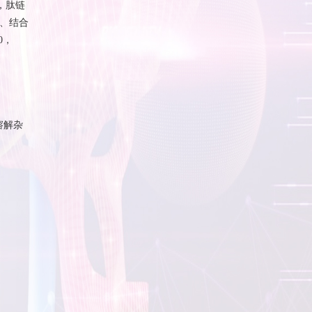
，肽链
、结合
0，
溶解杂