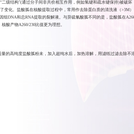
“二级结构”(通过分子间非共价相互作用，例如氢键和疏水键保持)被破坏
了变化。盐酸胍在核酸提取过程中，常用作去除蛋白质的清洗液（>3M）
因组DNA和总RNA提取的裂解液。与异硫氰酸胍不同的是，盐酸胍在A26
低，核酸产物A260/230比值更为理想。
适量的高纯度盐酸胍粉未，加入超纯水后，加热溶解，用滤纸过滤去除不