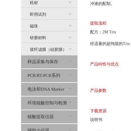
耗材
冲液的配制。
即用试剂
提取流程
磁珠
配方：2M Tris
研磨材料
经适量的超纯级的Tris 
玻纤滤膜（硅胶膜）
样品采集与保存
产品特性与优点
PCR/RT-PCR系列
电泳和DNA Marker
产品参数
环境核酸控制与检测
下载资源
核酸提取仪器
说明书
辅助小仪器