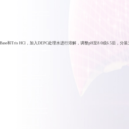
Base和Tris HCl，加入DEPC处理水进行溶解，调整pH至8.0或6.5后，分