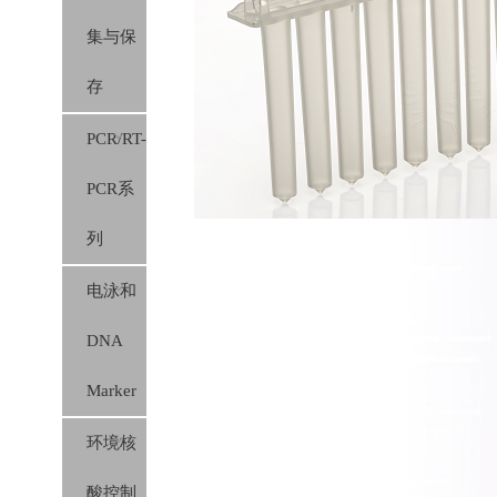
集与保
胶膜）
存
PCR/RT-
PCR系
列
电泳和
DNA
Marker
环境核
酸控制