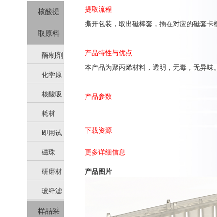
提取流程
核酸提
撕开包装，取出磁棒套，插在对应的磁套卡
取原料
产品特性与优点
酶制剂
本产品为聚丙烯材料，透明，无毒，无异味
化学原
核酸吸
料
产品参数
耗材
附柱
下载资源
即用试
磁珠
更多详细信息
剂
研磨材
产品图片
玻纤滤
料
样品采
膜（硅