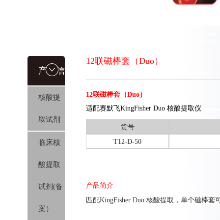
12联磁棒套（Duo）
产品信
12联磁棒套（Duo）
核酸提
息
适配赛默飞KingFisher Duo 核酸提取仪
取试剂
货号
T12-D-50
临床核
酸提取
产品简介
试剂(备
匹配
KingFisher Duo 核酸提取
，单个磁棒套可
案）