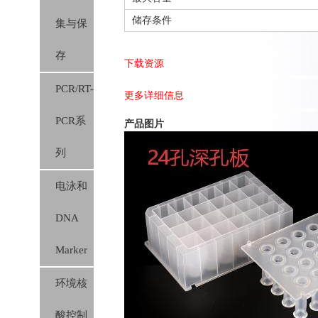
储存条件
集与保
胶膜）
存
下载资源
PCR/RT-
更多详细信息
PCR系
产品图片
列
电泳和
DNA
Marker
环境核
酸控制