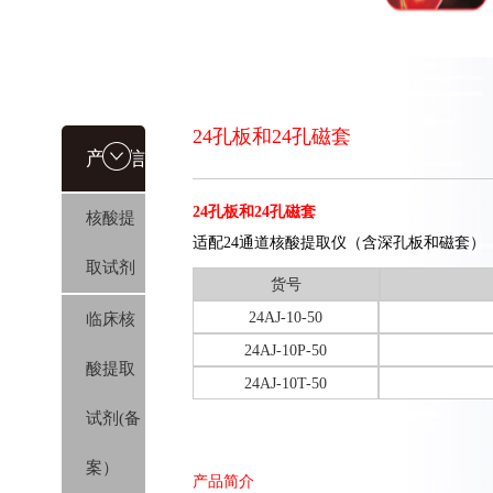
24孔板和24孔磁套
产品信
24孔板和24孔磁套
核酸提
息
适配24通道核酸提取仪（含深孔板和磁套）
取试剂
货号
24AJ-10-50
临床核
24AJ-10P-50
酸提取
24AJ-10T-50
试剂(备
案）
产品简介