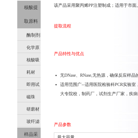
该产品采用聚丙烯
PP注塑制成；适用于市面
核酸提
取原料
提取流程
酶制剂
化学原
产品特性与优点
核酸吸
料
耗材
附柱
无
DNase、RNase,无热源，确保反应
即用试
适用范围广--
适用医院检验科
PCR实验
大专院校，制药厂，试剂生产厂家，疾病
磁珠
剂
研磨材
玻纤滤
料
产品参数
样品采
膜（硅
最大容量