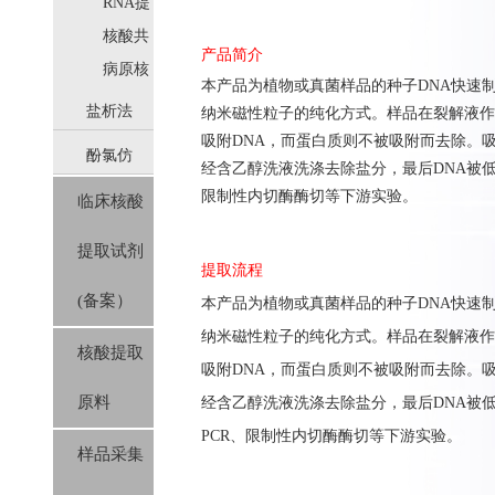
取
RNA提
取
核酸共
产品简介
提取
病原核
本产品为植物
或真菌
样品的
种子DNA
快速
酸提取
盐析法
纳米磁性粒子的纯化方式。样品在裂解液作
吸附
DNA
，而蛋白质则不被吸附而去除。
酚氯仿
(SolPure)
经含乙醇洗液洗涤去除盐分，最后
DNA
被
限制性内切酶酶切等下游实验。
临床核酸
(Trizol系
提取试剂
列）
提取流程
(备案）
本产品为植物
或真菌
样品的
种子DNA
快速
纳米磁性粒子的纯化方式。样品在裂解液作
核酸提取
吸附
DNA
，而蛋白质则不被吸附而去除。
原料
经含乙醇洗液洗涤去除盐分，最后
DNA
被
PCR
、限制性内切酶酶切等下游实验。
样品采集