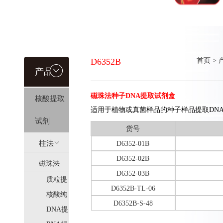
D6352B
首页
>
产品信
磁珠法种子DNA提取试剂盒
核酸提取
息
适用于植物或真菌样品的种子样品提取DN
试剂
货号
柱法
D6352-01B
D6352-02B
磁珠法
(HiPure)
D6352-03B
质粒提
(MagPure)
D6352B-TL-06
取
核酸纯
D6352B-S-48
化
DNA提