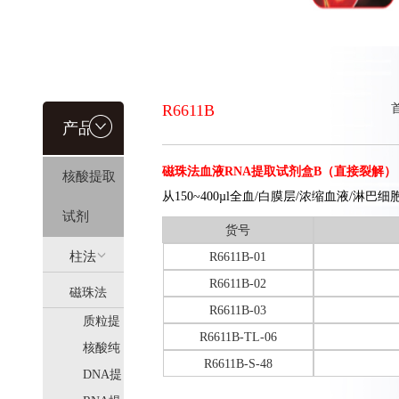
R6611B
产品信
磁珠法血液RNA提取试剂盒B（直接裂解）
核酸提取
息
从150~400µl全血/白膜层/浓缩血液/淋巴
试剂
货号
柱法
R6611B-01
R6611B-02
磁珠法
(HiPure)
R6611B-03
质粒提
(MagPure)
R6611B-TL-06
取
核酸纯
R6611B-S-48
化
DNA提