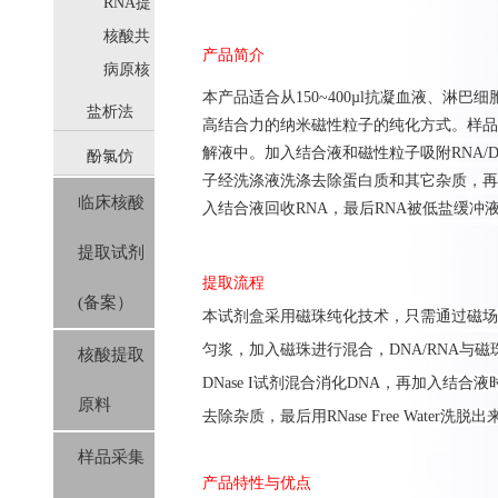
取
RNA提
取
核酸共
产品简介
提取
病原核
本产品
适合从150~400µl
抗凝血液
、
淋巴细
酸提取
盐析法
高结合力的纳米磁性粒子的纯化方式。样品
解液中。加入结合液和磁性粒子吸附
RNA/
酚氯仿
(SolPure)
子经洗涤液洗涤去除蛋白质和其它杂质，再
临床核酸
(Trizol系
入结合液回收
RNA
，最后
RNA
被低盐缓冲
提取试剂
列）
提取流程
(备案）
本
试剂盒
采用
磁珠纯化技术，只需通过磁场
匀浆
，加入磁珠进行混合，
DNA/RNA
与磁
核酸提取
DNase I
试剂混合消化
DNA
，再加入结合液
原料
去除杂质
，
最后用
RNase Free Water
洗脱出
样品采集
产品特性与优点