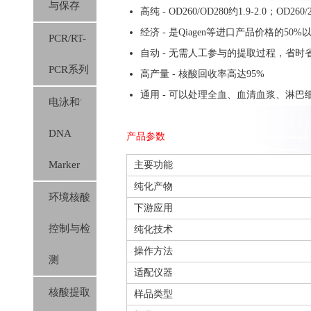
与保存
高纯 - OD260/OD280约1.9-2.0；OD260/2
经济 - 是Qiagen等进口产品价格的50%
PCR/RT-
自动 - 无需人工参与的提取过程，省时
PCR系列
高产量 - 核酸回收率高达95%
通用 - 可以处理全血、血清血浆、淋
电泳和
DNA
产品参数
Marker
主要功能
纯化产物
环境核酸
下游应用
控制与检
纯化技术
操作方法
测
适配仪器
核酸提取
样品类型